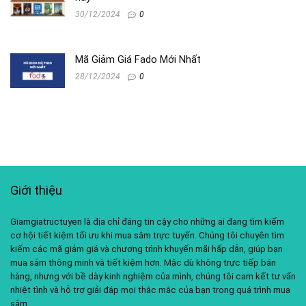
30/12/2024
0
Mã Giảm Giá Fado Mới Nhất
28/12/2024
0
Giới thiệu
Giamgiatructuyen là địa chỉ đáng tin cậy cho những ai đang tìm kiếm
cơ hội tiết kiệm tối ưu khi mua sắm trực tuyến. Chúng tôi chuyên tìm
kiếm các mã giảm giá và chương trình khuyến mãi hấp dẫn, giúp bạn
mua sắm thông minh và tiết kiệm hơn. Mặc dù không trực tiếp bán
hàng, nhưng với bề dày kinh nghiệm của mình, chúng tôi cam kết tư vấn
nhiệt tình và hỗ trợ giải đáp mọi thắc mắc của bạn trong quá trình mua
sắm.