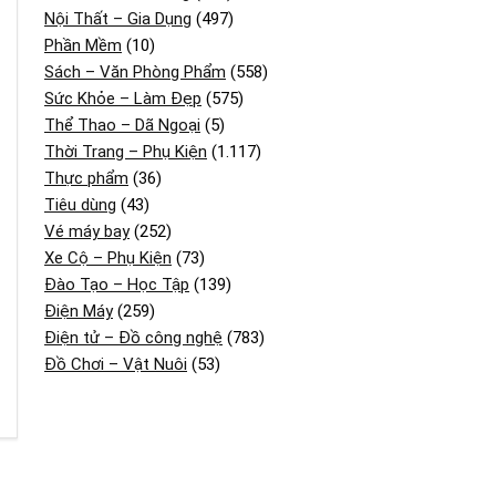
Nội Thất – Gia Dụng
(497)
Phần Mềm
(10)
Sách – Văn Phòng Phẩm
(558)
Sức Khỏe – Làm Đẹp
(575)
Thể Thao – Dã Ngoại
(5)
Thời Trang – Phụ Kiện
(1.117)
Thực phẩm
(36)
Tiêu dùng
(43)
Vé máy bay
(252)
Xe Cộ – Phụ Kiện
(73)
Đào Tạo – Học Tập
(139)
Điện Máy
(259)
Điện tử – Đồ công nghệ
(783)
Đồ Chơi – Vật Nuôi
(53)