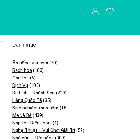
Danh mục
Ăn uống-Vui chơi
(70)
Bách hóa
(100)
Chủ thẻ
(6)
Dịch Vụ
(105)
Du Lịch – Khách Sạn
(229)
Hàng Quốc Tế
(35)
Kinh nghiệm mua sắm
(15)
Mẹ và Bé
(439)
Nạp thẻ Điện thoại
(1)
Nghệ Thuật – Vui Chơi Giải Trí
(59)
Nhà cửa – Đời sống
(309)