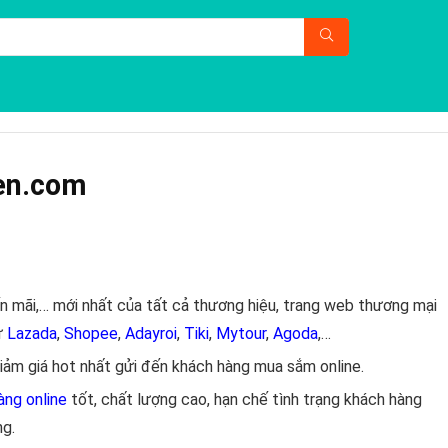
yen.com
n mãi,… mới nhất của tất cả thương hiệu, trang web thương mại
ư
Lazada
,
Shopee
,
Adayroi
,
Tiki
,
Mytour
,
Agoda
,…
 giảm giá hot nhất gửi đến khách hàng mua sắm online.
àng online
tốt, chất lượng cao, hạn chế tình trạng khách hàng
ng.