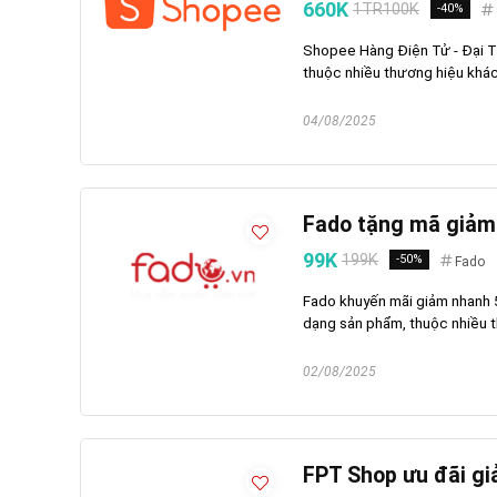
660K
1TR100K
-40%
Shopee Hàng Điện Tử - Đại T
thuộc nhiều thương hiệu khác
04/08/2025
Fado tặng mã giảm
99K
199K
-50%
Fado
Fado khuyến mãi giảm nhanh 
dạng sản phẩm, thuộc nhiều t
02/08/2025
FPT Shop ưu đãi gi