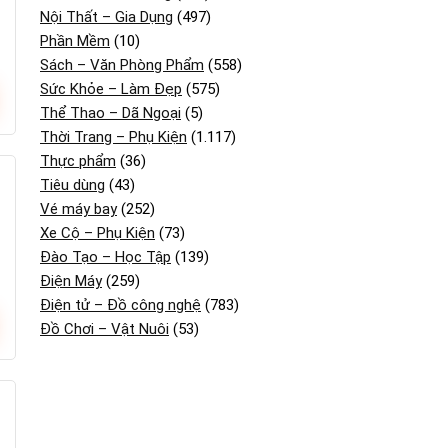
Nội Thất – Gia Dụng
(497)
Phần Mềm
(10)
Sách – Văn Phòng Phẩm
(558)
Sức Khỏe – Làm Đẹp
(575)
Thể Thao – Dã Ngoại
(5)
Thời Trang – Phụ Kiện
(1.117)
Thực phẩm
(36)
Tiêu dùng
(43)
Vé máy bay
(252)
Xe Cộ – Phụ Kiện
(73)
Đào Tạo – Học Tập
(139)
Điện Máy
(259)
Điện tử – Đồ công nghệ
(783)
Đồ Chơi – Vật Nuôi
(53)