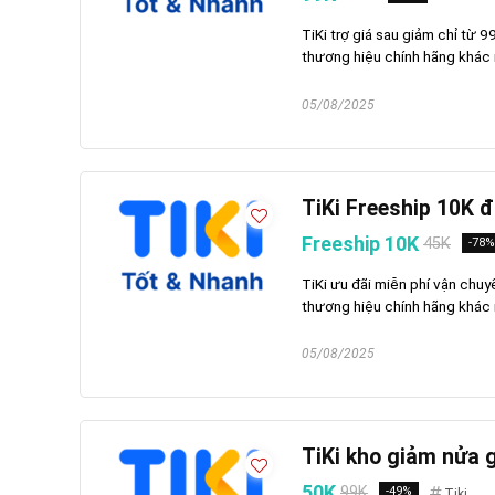
TiKi trợ giá sau giảm chỉ từ
thương hiệu chính hãng khác 
05/08/2025
TiKi Freeship 10K 
Freeship 10K
45K
-78%
TiKi ưu đãi miễn phí vận chu
thương hiệu chính hãng khác n
05/08/2025
TiKi kho giảm nửa 
50K
99K
-49%
Tiki