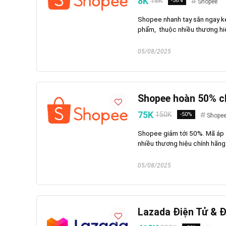
8K
18K
-56%
Shopee
Shopee nhanh tay săn ngay kẻ
phẩm, thuộc nhiều thương hiệ
05/08/2025
Shopee hoàn 50% ch
75K
150K
-50%
Shope
Shopee giảm tới 50%. Mã áp 
nhiều thương hiệu chính hãng
05/08/2025
Lazada Điện Tử & 