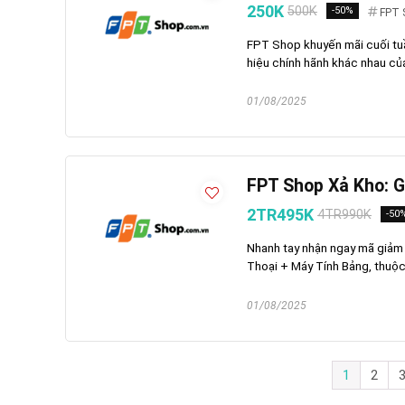
250K
500K
-50%
FPT 
FPT Shop khuyến mãi cuối tu
hiệu chính hãnh khác nhau củ
01/08/2025
FPT Shop Xả Kho: G
2TR495K
4TR990K
-50
Nhanh tay nhận ngay mã giảm 
Thoại + Máy Tính Bảng, thuộc 
01/08/2025
1
2