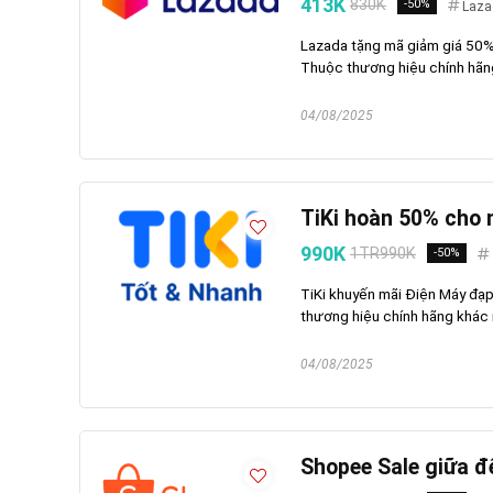
413K
830K
-50%
Laza
Lazada tặng mã giảm giá 50%
Thuộc thương hiệu chính hãn
04/08/2025
TiKi hoàn 50% cho
990K
1TR990K
-50%
TiKi khuyến mãi Điện Máy đạ
thương hiệu chính hãng khác
04/08/2025
Shopee Sale giữa 