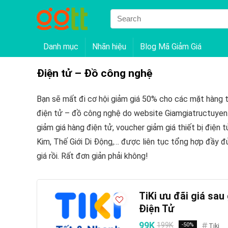
Danh mục
Nhãn hiệu
Blog Mã Giảm Giá
Điện tử – Đồ công nghệ
Bạn sẽ mất đi cơ hội giảm giá 50% cho các mặt hàng tivi
điện tử – đồ công nghệ do website Giamgiatructuyen
giảm giá hàng điện tử, voucher giảm giá thiết bị điện
Kim, Thế Giới Di Động,… được liên tục tổng hợp đầy đủ 
giá rồi. Rất đơn giản phải không!
TiKi ưu đãi giá sa
Điện Tử
99K
199K
-50%
Tiki