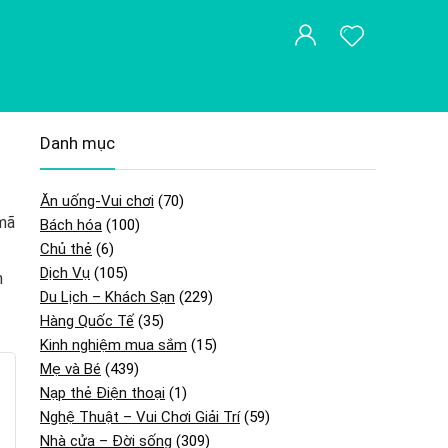
Danh mục
Ăn uống-Vui chơi
(70)
 mã
Bách hóa
(100)
Chủ thẻ
(6)
Dịch Vụ
(105)
m
Du Lịch – Khách Sạn
(229)
Hàng Quốc Tế
(35)
Kinh nghiệm mua sắm
(15)
Mẹ và Bé
(439)
Nạp thẻ Điện thoại
(1)
Nghệ Thuật – Vui Chơi Giải Trí
(59)
Nhà cửa – Đời sống
(309)