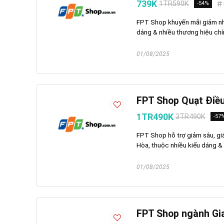
739K
1TR590K
-54%
FPT Shop khuyến mãi giảm nh
dáng & nhiều thương hiệu chí
01/08/2025
FPT Shop Quạt Điề
1TR490K
3TR490K
-57
FPT Shop hỗ trợ giảm sâu, g
Hòa, thuộc nhiều kiểu dáng & 
01/08/2025
FPT Shop ngành Gi