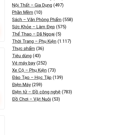
Nội Thất – Gia Dụng
(497)
Phần Mềm
(10)
Sách – Văn Phòng Phẩm
(558)
Sức Khỏe – Làm Đẹp
(575)
Thể Thao – Dã Ngoại
(5)
Thời Trang – Phụ Kiện
(1.117)
Thực phẩm
(36)
Tiêu dùng
(43)
Vé máy bay
(252)
Xe Cộ – Phụ Kiện
(73)
Đào Tạo – Học Tập
(139)
Điện Máy
(259)
Điện tử – Đồ công nghệ
(783)
Đồ Chơi – Vật Nuôi
(53)