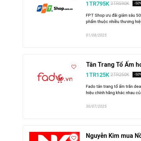
1TR795K
3TR590K
-50
FPT Shop ưu đãi giảm sâu 50
phẩm thuộc nhiều thương hiệu
01/08/2025
Tân Trang Tổ Ấm h
1TR125K
2TR250K
-50
Fado tân trang tổ ấm trăn de
hiệu chính hãng khác nhau của
30/07/2025
Nguyễn Kim mua Nồ