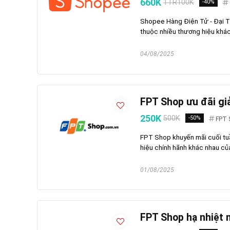
660K
1TR100K
-40%
Shopee Hàng Điện Tử - Đại T
thuộc nhiều thương hiệu khác
04/08/2025
FPT Shop ưu đãi gi
250K
500K
-50%
FPT 
FPT Shop khuyến mãi cuối tu
hiệu chính hãnh khác nhau củ
01/08/2025
FPT Shop hạ nhiệt