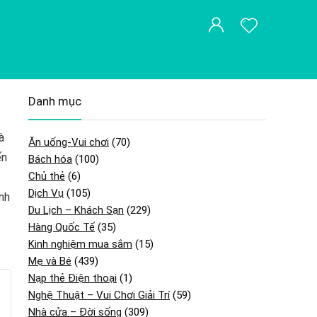
Danh mục
à
Ăn uống-Vui chơi
(70)
ến
Bách hóa
(100)
Chủ thẻ
(6)
Dịch Vụ
(105)
nh
Du Lịch – Khách Sạn
(229)
Hàng Quốc Tế
(35)
Kinh nghiệm mua sắm
(15)
Mẹ và Bé
(439)
Nạp thẻ Điện thoại
(1)
Nghệ Thuật – Vui Chơi Giải Trí
(59)
Nhà cửa – Đời sống
(309)