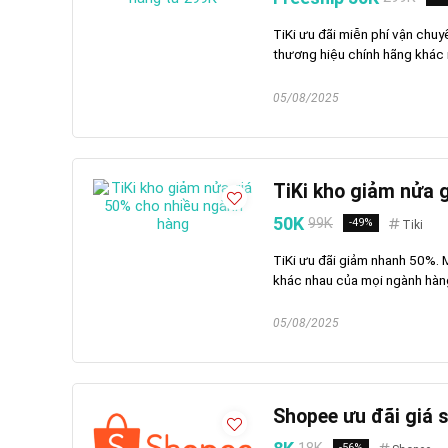
TiKi ưu đãi miễn phí vận chu
thương hiệu chính hãng khác 
05/08/2025
TiKi kho giảm nửa 
50K
99K
-49%
Tiki
TiKi ưu đãi giảm nhanh 50%.
khác nhau của mọi ngành hàn
05/08/2025
Shopee ưu đãi giá s
-56%