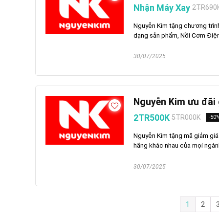
Nhận Máy Xay
2TR690
Nguyễn Kim tặng chương trìn
dạng sản phẩm, Nồi Cơm Điện,
30/07/2025
Nguyễn Kim ưu đãi
2TR500K
5TR000K
-50
Nguyễn Kim tặng mã giảm giá
hãng khác nhau của mọi ngàn
30/07/2025
1
2