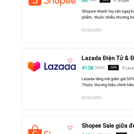
8K
18K
Shopee
Shopee nhanh tay săn ngay kẻ
phẩm, thuộc nhiều thương hiệ
05/08/2025
Lazada Điện Tử & 
413K
830K
-50%
Laza
Lazada tặng mã giảm giá 50%
Thuộc thương hiệu chính hãn
04/08/2025
Shopee Sale giữa 