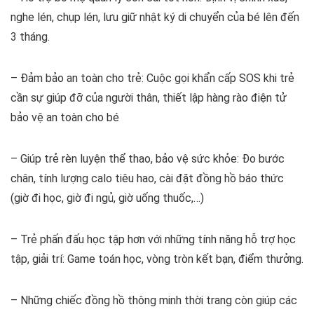
nghe lén, chụp lén, lưu giữ nhật ký di chuyển của bé lên đến
3 tháng.
– Đảm bảo an toàn cho trẻ: Cuộc gọi khẩn cấp SOS khi trẻ
cần sự giúp đỡ của người thân, thiết lập hàng rào điện tử
bảo vệ an toàn cho bé
– Giúp trẻ rèn luyện thể thao, bảo vệ sức khỏe: Đo bước
chân, tính lượng calo tiêu hao, cài đặt đồng hồ báo thức
(giờ đi học, giờ đi ngủ, giờ uống thuốc,…)
– Trẻ phấn đấu học tập hơn với những tính năng hỗ trợ học
tập, giải trí: Game toán học, vòng tròn kết bạn, điểm thưởng.
– Những chiếc đồng hồ thông minh thời trang còn giúp các