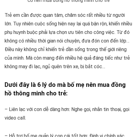
Có nên mua đồng hồ thông minh cho trẻ
Trẻ em cần được quan tâm, chăm sóc rất nhiều từ người
lớn. Tuy nhiên cuộc sống hiện nay lại quá bận rộn, khiến nhiều
phụ huynh buộc phải lựa chọn ưu tiên cho công việc. Từ đó
không có nhiều thời gian nói chuyện, đưa đón con đến lớp…
Điều này không chỉ khiến trẻ dần sống trong thế giới riêng
của mình. Mà còn mang đến nhiều hệ quả đáng tiếc như trẻ
không may đi lạc, ngủ quên trên xe, bị bắt cóc…
Dưới đây là 6 lý do mà bố mẹ nên mua đồng
hồ thông minh cho trẻ:
– Liên lạc với con dễ dàng hơn: Nghe gọi, nhắn tin thoại, gọi
video call.
– Hỗ trợ bố mẹ quản lý con cái tốt hơn: Định vị chính xác,