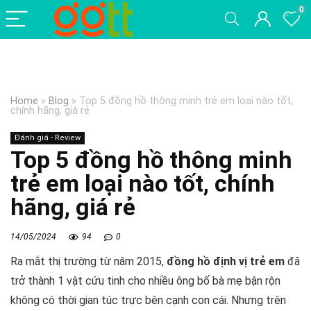
0
Home
»
Blog
»
Top 5 đồng hồ thông minh trẻ em loại nào tốt,
chính hãng, giá rẻ
Đánh giá - Review
Top 5 đồng hồ thông minh
trẻ em loại nào tốt, chính
hãng, giá rẻ
14/05/2024
94
0
Ra mắt thị trường từ năm 2015,
đồng hồ định vị trẻ em
đã
trở thành 1 vật cứu tinh cho nhiều ông bố bà mẹ bận rộn
không có thời gian túc trực bên cạnh con cái. Nhưng trên