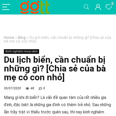
0
Home
»
Blog
»
Du lịch biển, cần chuẩn bị những gì? [Chia sẻ của
bà mẹ có con nhỏ]
Kinh nghiệm mua sắm
Du lịch biển, cần chuẩn bị
những gì? [Chia sẻ của bà
mẹ có con nhỏ]
30/07/2020
48
0
Mang gì khi đi biển
? Là vấn đề quan tâm của rất nhiều gia
đình, đặc biệt là những gia đình có thêm trẻ nhỏ. Sau những
lần trầy trật vì thiếu trước quên sau, thì nay kinh nghiệm