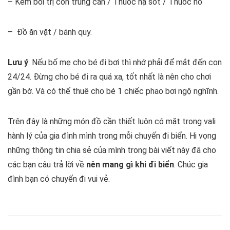
– Kem bôi trị côn trùng cắn / Thuốc hạ sốt / Thuốc ho
– Đồ ăn vặt / bánh quy.
Lưu ý
: Nếu bố mẹ cho bé đi bơi thì nhớ phải để mắt đến con
24/24. Đừng cho bé đi ra quá xa, tốt nhất là nên cho chơi
gần bờ. Và có thể thuê cho bé 1 chiếc phao bơi ngộ nghĩnh.
Trên đây là những món đồ cần thiết luôn có mặt trong vali
hành lý của gia đình mình trong mỗi chuyến đi biển. Hi vọng
những thông tin chia sẻ của mình trong bài viết này đã cho
các bạn câu trả lời về
nên mang gì khi đi biển
. Chúc gia
đình bạn có chuyến đi vui vẻ.