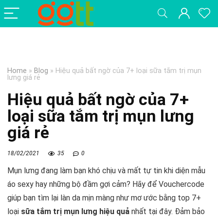
Home
»
Blog
»
Hiệu quả bất ngờ của 7+ loại sữa tắm trị mụn
lưng giá rẻ
Hiệu quả bất ngờ của 7+
loại sữa tắm trị mụn lưng
giá rẻ
18/02/2021
35
0
Mụn lưng đang làm bạn khó chịu và mất tự tin khi diện mẫu
áo sexy hay những bộ đầm gợi cảm? Hãy để Vouchercode
giúp bạn tìm lại làn da mịn màng như mơ ước bằng top 7+
loại
sữa tắm trị mụn lưng hiệu quả
nhất tại đây. Đảm bảo