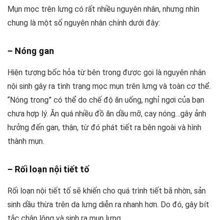
Mụn mọc trên lưng có rất nhiều nguyên nhân, nhưng nhìn
chung là một số nguyên nhân chính dưới đây:
– Nóng gan
Hiện tượng bốc hỏa từ bên trong được gọi là nguyên nhân
nội sinh gây ra tình trạng mọc mụn trên lưng và toàn cơ thể.
“Nóng trong” có thể do chế độ ăn uống, nghỉ ngơi của bạn
chưa hợp lý. Ăn quá nhiều đồ ăn dầu mỡ, cay nóng…gây ảnh
hưởng đến gan, thận, từ đó phát tiết ra bên ngoài và hình
thành mụn.
– Rối loạn nội tiết tố
Rối loạn nội tiết tố sẽ khiến cho quá trình tiết bã nhờn, sản
sinh dầu thừa trên da lưng diễn ra nhanh hơn. Do đó, gây bít
tắc chân lông và sinh ra mụn lưng.