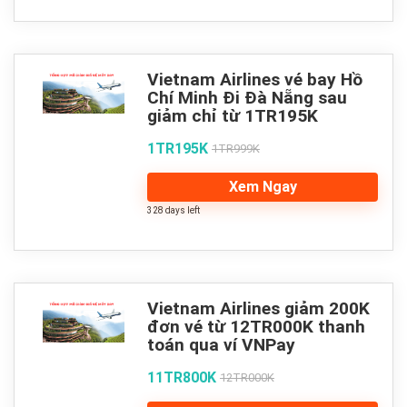
Vietnam Airlines vé bay Hồ
Chí Minh Đi Đà Nẵng sau
giảm chỉ từ 1TR195K
1TR195K
1TR999K
Xem Ngay
328 days left
Vietnam Airlines giảm 200K
đơn vé từ 12TR000K thanh
toán qua ví VNPay
11TR800K
12TR000K