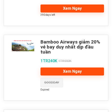
Xem Ngay
390 days left
Bamboo Airways giảm 20%
vé bay duy nhất dịp đầu
tuần
1TR240K
1TR550K
Xem Ngay
GOODDAY
Expired