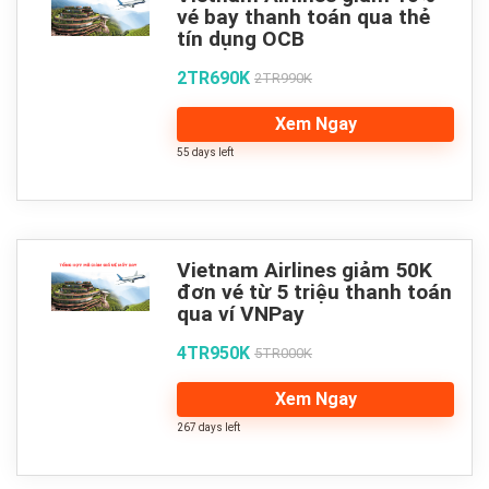
vé bay thanh toán qua thẻ
tín dụng OCB
2TR690K
2TR990K
Xem Ngay
55 days left
Vietnam Airlines giảm 50K
đơn vé từ 5 triệu thanh toán
qua ví VNPay
4TR950K
5TR000K
Xem Ngay
267 days left