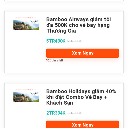
Bamboo Airways giảm tối
đa 500K cho vé bay hạng
Thương Gia
5TR490K
5TR990K
Xem Ngay
328 days left
Bamboo Holidays giảm 40%
khi đặt Combo Vé Bay +
Khách Sạn
2TR394K
3TR990K
Xem Ngay