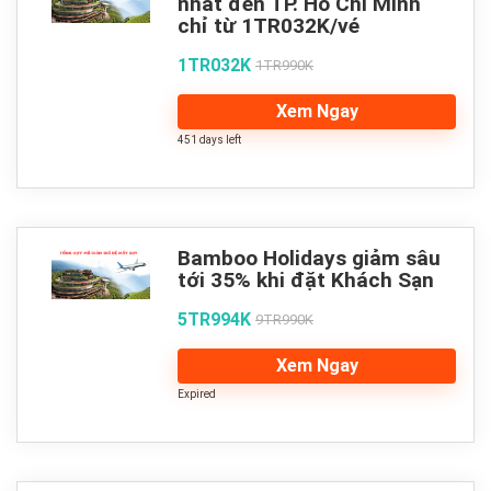
nhất đến TP. Hồ Chí Minh
chỉ từ 1TR032K/vé
1TR032K
1TR990K
Xem Ngay
451 days left
Bamboo Holidays giảm sâu
tới 35% khi đặt Khách Sạn
5TR994K
9TR990K
Xem Ngay
Expired