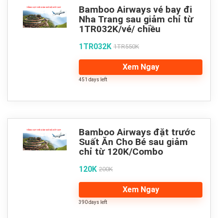
Bamboo Airways vé bay đi
Nha Trang sau giảm chỉ từ
1TR032K/vé/ chiều
1TR032K
1TR550K
Xem Ngay
451 days left
Bamboo Airways đặt trước
Suất Ăn Cho Bé sau giảm
chỉ từ 120K/Combo
120K
200K
Xem Ngay
390 days left