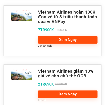
Vietnam Airlines hoàn 100K
đơn vé từ 8 triệu thanh toán
qua ví VNPay
7TR900K
8TR000K
Xem Ngay
267 days left
Vietnam Airlines giảm 10%
giá vé cho chủ thẻ OCB
2TR690K
2TR990K
Xem Ngay
Expired