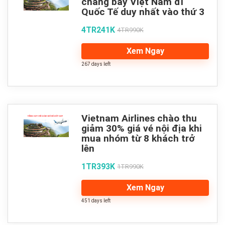
chăng bay Việt Nam đi
Quốc Tế duy nhất vào thứ 3
4TR241K
4TR990K
Xem Ngay
267 days left
Vietnam Airlines chào thu
giảm 30% giá vé nội địa khi
mua nhóm từ 8 khách trở
lên
1TR393K
1TR990K
Xem Ngay
451 days left