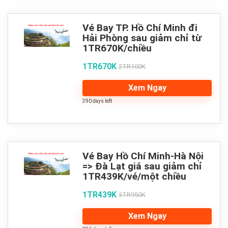
Vé Bay TP. Hồ Chí Minh đi
Hải Phòng sau giảm chỉ từ
1TR670K/chiều
1TR670K
2TR100K
Xem Ngay
390 days left
Vé Bay Hồ Chí Minh-Hà Nội
=> Đà Lạt giá sau giảm chỉ
1TR439K/vé/một chiều
1TR439K
3TR950K
Xem Ngay