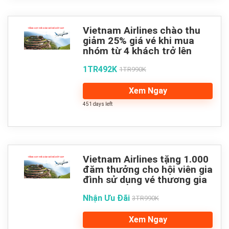
Vietnam Airlines chào thu
giảm 25% giá vé khi mua
nhóm từ 4 khách trở lên
1TR492K
1TR990K
Xem Ngay
451 days left
Vietnam Airlines tặng 1.000
đăm thưởng cho hội viên gia
đình sử dụng vé thương gia
Nhận Ưu Đãi
3TR990K
Xem Ngay