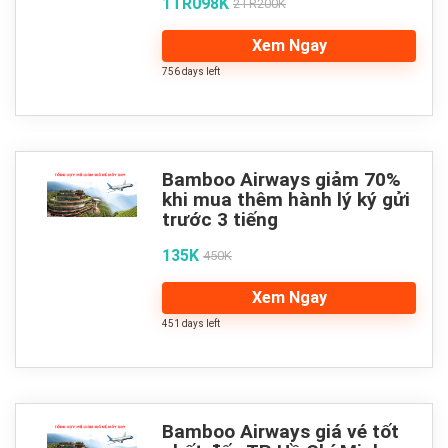
1TR098K
2TR200K
Xem Ngay
756 days left
Bamboo Airways giảm 70%
khi mua thêm hành lý ký gửi
trước 3 tiếng
135K
450K
Xem Ngay
451 days left
Bamboo Airways giá vé tốt