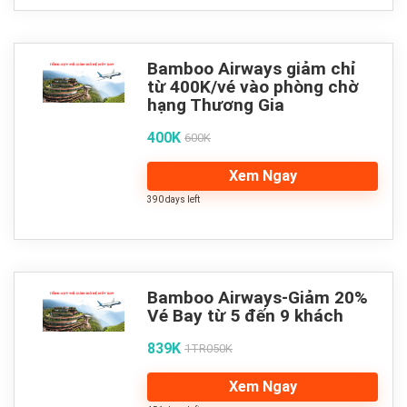
Bamboo Airways giảm chỉ
từ 400K/vé vào phòng chờ
hạng Thương Gia
400K
600K
Xem Ngay
390 days left
Bamboo Airways-Giảm 20%
Vé Bay từ 5 đến 9 khách
839K
1TR050K
Xem Ngay