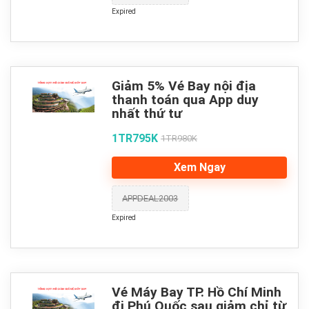
Expired
Giảm 5% Vé Bay nội địa
thanh toán qua App duy
nhất thứ tư
1TR795K
1TR980K
Xem Ngay
APPDEAL2003
Expired
Vé Máy Bay TP. Hồ Chí Minh
đi Phú Quốc sau giảm chỉ từ