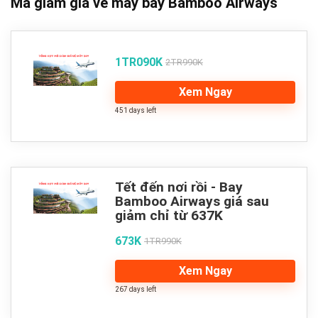
Mã giảm giá vé máy bay Bamboo Airways
1TR090K
2TR990K
Xem Ngay
451 days left
Tết đến nơi rồi - Bay
Bamboo Airways giá sau
giảm chỉ từ 637K
673K
1TR990K
Xem Ngay
267 days left