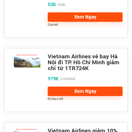
50K
100K
Xem Ngay
Expired
Vietnam Airlines vé bay Hà
Nội đi TP. Hồ Chí Minh giảm
chỉ từ 1TR724K
979K
1TR490K
Xem Ngay
86 days left
Vietnam Airlines giảm 10%