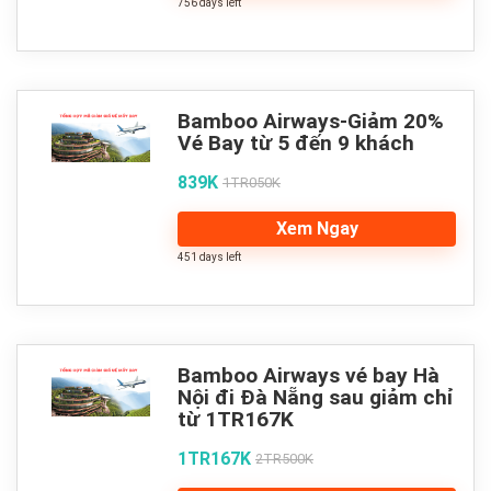
756 days left
Bamboo Airways-Giảm 20%
Vé Bay từ 5 đến 9 khách
839K
1TR050K
Xem Ngay
451 days left
Bamboo Airways vé bay Hà
Nội đi Đà Nẵng sau giảm chỉ
từ 1TR167K
1TR167K
2TR500K