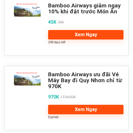
Bamboo Airways giảm ngay
10% khi đặt trước Món Ăn
45K
50K
Xem Ngay
298 days left
Bamboo Airways ưu đãi Vé
Máy Bay đi Quy Nhơn chỉ từ
970K
970K
1TR650K
Xem Ngay
Expired