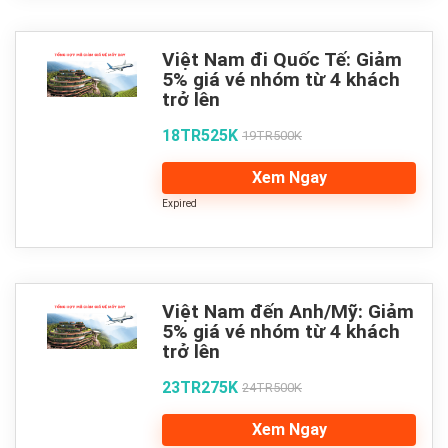
Việt Nam đi Quốc Tế: Giảm
5% giá vé nhóm từ 4 khách
trở lên
18TR525K
19TR500K
Xem Ngay
Expired
Việt Nam đến Anh/Mỹ: Giảm
5% giá vé nhóm từ 4 khách
trở lên
23TR275K
24TR500K
Xem Ngay