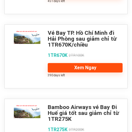
451 days left
Vé Bay TP. Hồ Chí Minh đi
Hải Phòng sau giảm chỉ từ
1TR670K/chiều
1TR670K
2TR100K
Xem Ngay
390 days left
Bamboo Airways vé Bay Đi
Huế giá tốt sau giảm chỉ từ
1TR275K
1TR275K
3TR200K