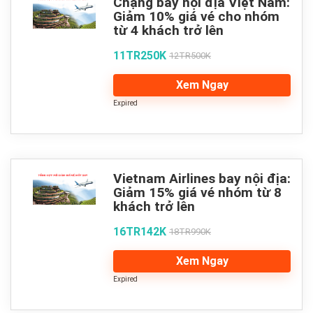
Chặng bay nội địa Việt Nam:
Giảm 10% giá vé cho nhóm
từ 4 khách trở lên
11TR250K
12TR500K
Xem Ngay
Expired
Vietnam Airlines bay nội địa:
Giảm 15% giá vé nhóm từ 8
khách trở lên
16TR142K
18TR990K
Xem Ngay
Expired