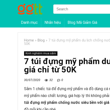
Danh mục
Nhãn hiệu
Blog Mã Giảm Giá
Home
»
Blog
»
7 túi đựng mỹ phẩm du lịch chống nước
50K
Kinh nghiệm mua sắm
7 túi đựng mỹ phẩm du
giá chỉ từ 50K
30/07/2020
32
0
Sắm 1 chiếc túi để đựng mỹ phẩm và đồ dùng cá nhâ
mỹ phẩm nào chất lượng, giá hợp lý thì không phả
túi đựng mỹ phẩm chống nước siêu bền với giá
đồ mỗi khi cần nhé.