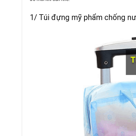
1/ Túi đựng mỹ phẩm chống nướ