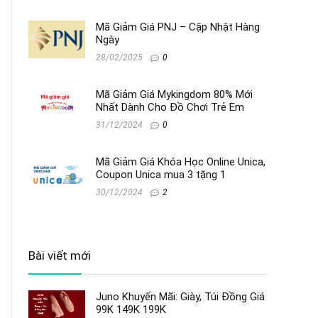
Mã Giảm Giá PNJ – Cập Nhật Hàng
Ngày
28/02/2025
0
Mã Giảm Giá Mykingdom 80% Mới
Nhất Dành Cho Đồ Chơi Trẻ Em
31/12/2024
0
Mã Giảm Giá Khóa Học Online Unica,
Coupon Unica mua 3 tặng 1
30/12/2024
2
Bài viết mới
Juno Khuyến Mãi: Giày, Túi Đồng Giá
99K 149K 199K