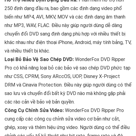
250 định dạng đầu ra, bao gồm các định dạng video phổ
biến như MP4, AVI, MKV, MOV và các định dạng âm thanh
như MP3, WAV, FLAC. Điều này giúp người dùng dễ dàng
chuyển đổi DVD sang định dạng phù hợp với nhiều thiết bị
khác nhau như điện thoại iPhone, Android, máy tính bảng, TV,
và nhiều thiết bị khác​.
Loại Bỏ Bảo Vệ Sao Chép DVD:
WonderFox DVD Ripper
Pro có khả năng loại bỏ các bảo vệ sao chép DVD phức tạp
như CSS, CPRM, Sony ARccOS, UOP, Disney X-Project
DRM và Cinavia Protection. Điều này giúp người dùng có thể
sao lưu và chuyển đổi bất kỳ DVD nào mà không gặp phải
các rào cản về bảo vệ bản quyền.
Công Cụ Chỉnh Sửa Video:
WonderFox DVD Ripper Pro
cung cấp các công cụ chỉnh sửa video cơ bản như cắt,
ghép, xoay và thêm hiệu ứng video. Người dùng có thể điều
chỉnh các yếu tố kỹ thuật như bit rate, frame rate và độ