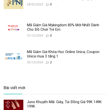
28/02/2025
0
Mã Giảm Giá Mykingdom 80% Mới Nhất Dành
Cho Đồ Chơi Trẻ Em
31/12/2024
0
Mã Giảm Giá Khóa Học Online Unica, Coupon
Unica mua 3 tặng 1
30/12/2024
2
Bài viết mới
Juno Khuyến Mãi: Giày, Túi Đồng Giá 99K 149K
199K