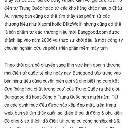
thấy tất cả các loại đồ dùng và phụ kiện với giá cực tốt. Họ
đến từ Trung Quốc hoặc từ các kho hàng khác nhau ở Châu
Âu, nhưng bạn cũng có thể tìm thấy sản phẩm từ các
thương hiệu như Xiaomi hoặc BlitzWolf, nhưng cũng có thể
là sản phẩm từ các thương hiệu mới. Banggood.com được
thành lập vào năm 2006 và thực sự khởi đầu là một công ty
chuyên nghiên cứu và phát triển phần mềm máy tính.
Theo thời gian, nó chuyển sang lĩnh vực kinh doanh thương
mại điện tử quốc tế như ngày nay. Banggood tập trung vào
bán hàng tiêu dùng xuyên biên giới và cho biết họ cam kết
đưa “hàng hóa chất lượng cao” của Trung Quốc ra thế giới.
Banggood đã hoạt động ở Trung Quốc hơn mười năm. Tất
cả các danh mục đều được sắp xếp đẹp mắt, trên trang
web, bạn sẽ tìm thấy quần áo, điện thoại di động & phụ kiện,
đồ chơi & sở thích, đồ điện tử, dụng cụ công nghiệp, nhà &