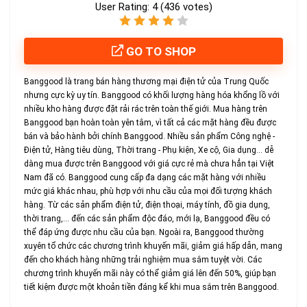
User Rating:
4
(
436
votes)
GO TO SHOP
Banggood là trang bán hàng thương mại điện tử của Trung Quốc
nhưng cực kỳ uy tín. Banggood có khối lượng hàng hóa khổng lồ với
nhiều kho hàng được đặt rải rác trên toàn thế giới. Mua hàng trên
Banggood bạn hoàn toàn yên tâm, vì tất cả các mặt hàng đều được
bán và bảo hành bởi chính Banggood. Nhiều sản phẩm Công nghệ -
Điện tử, Hàng tiêu dùng, Thời trang - Phụ kiện, Xe cộ, Gia dụng… dễ
dàng mua được trên Banggood với giá cực rẻ mà chưa hẳn tại Việt
Nam đã có. Banggood cung cấp đa dạng các mặt hàng với nhiều
mức giá khác nhau, phù hợp với nhu cầu của mọi đối tượng khách
hàng. Từ các sản phẩm điện tử, điện thoại, máy tính, đồ gia dụng,
thời trang,… đến các sản phẩm độc đáo, mới lạ, Banggood đều có
thể đáp ứng được nhu cầu của bạn. Ngoài ra, Banggood thường
xuyên tổ chức các chương trình khuyến mãi, giảm giá hấp dẫn, mang
đến cho khách hàng những trải nghiệm mua sắm tuyệt vời. Các
chương trình khuyến mãi này có thể giảm giá lên đến 50%, giúp bạn
tiết kiệm được một khoản tiền đáng kể khi mua sắm trên Banggood.