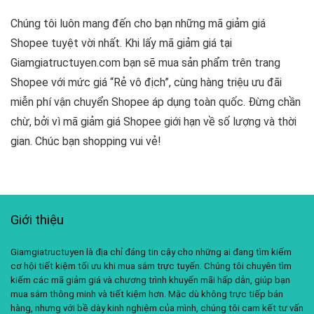
Chúng tôi luôn mang đến cho bạn những mã giảm giá
Shopee tuyệt vời nhất. Khi lấy mã giảm giá tại
Giamgiatructuyen.com bạn sẽ mua sản phẩm trên trang
Shopee với mức giá “Rẻ vô địch”, cùng hàng triệu ưu đãi
miễn phí vận chuyển Shopee áp dụng toàn quốc. Đừng chần
chừ, bởi vì mã giảm giá Shopee giới hạn về số lượng và thời
gian. Chúc bạn shopping vui vẻ!
Giới thiệu
Giamgiatructuyen là địa chỉ đáng tin cậy cho những ai đang tìm kiếm
cơ hội tiết kiệm tối ưu khi mua sắm trực tuyến. Chúng tôi chuyên tìm
kiếm các mã giảm giá và chương trình khuyến mãi hấp dẫn, giúp bạn
mua sắm thông minh và tiết kiệm hơn. Mặc dù không trực tiếp bán
hàng, nhưng với bề dày kinh nghiệm của mình, chúng tôi cam kết tư vấn