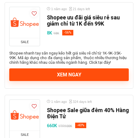
1 năm ago
21 days left
Shopee ưu đãi giá siêu rẻ sau
giảm chỉ từ 1K đến 99K
8K
-56%
18K
SALE
Shopee nhanh tay săn ngay kẻo hết giá siêu rẻ chỉ từ 1K-9K-35K-
99K. Mã áp dụng cho đa dạng sản phẩm, thuộc nhiều thương hiệu
chính hãng khác nhau của nhiều ngành hàng. Click tại đây!
XEM NGAY
1 năm ago
324 days left
Shopee Sale giữa đêm 40% Hàng
Điện Tử
660K
-40%
1TR100K
SALE