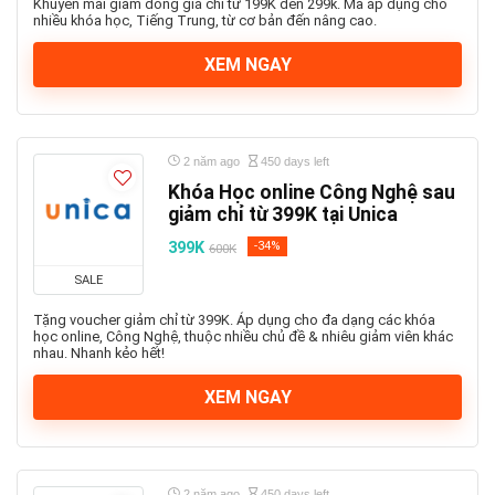
Khuyến mãi giảm đồng giá chỉ từ 199K đến 299k. Mã áp dụng cho
nhiều khóa học, Tiếng Trung, từ cơ bản đến nâng cao.
XEM NGAY
2 năm ago
450 days left
Khóa Học online Công Nghệ sau
giảm chỉ từ 399K tại Unica
399K
-34%
600K
SALE
Tặng voucher giảm chỉ từ 399K. Áp dụng cho đa dạng các khóa
học online, Công Nghệ, thuộc nhiều chủ đề & nhiêu giảm viên khác
nhau. Nhanh kẻo hết!
XEM NGAY
2 năm ago
450 days left