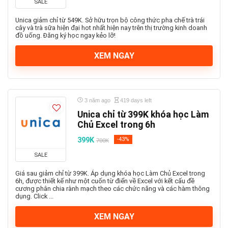
SALE
Unica giảm chỉ từ 549K. Sở hữu trọn bộ công thức pha chế trà trái
cây và trà sữa hiện đại hot nhất hiện nay trên thị trường kinh doanh
đồ uống. Đăng ký học ngay kẻo lỡ!
XEM NGAY
3 năm ago
419 days left
Unica chỉ từ 399K khóa học Làm
Chủ Excel trong 6h
399K
-43%
700K
SALE
Giá sau giảm chỉ từ 399K. Áp dụng khóa học Làm Chủ Excel trong
6h, được thiết kế như một cuốn từ điển về Excel với kết cấu đề
cương phân chia rành mạch theo các chức năng và các hàm thông
dụng. Click ...
XEM NGAY