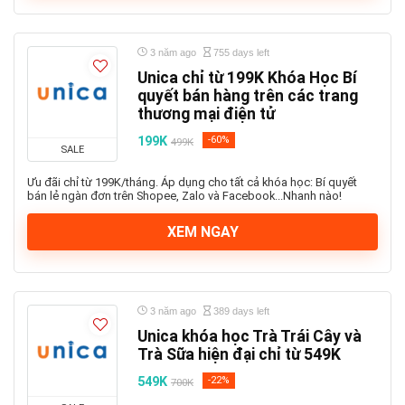
3 năm ago
755 days left
Unica chỉ từ 199K Khóa Học Bí
quyết bán hàng trên các trang
thương mại điện tử
199K
-60%
499K
SALE
Ưu đãi chỉ từ 199K/tháng. Áp dụng cho tất cả khóa học: Bí quyết
bán lẻ ngàn đơn trên Shopee, Zalo và Facebook...Nhanh nào!
XEM NGAY
3 năm ago
389 days left
Unica khóa học Trà Trái Cây và
Trà Sữa hiện đại chỉ từ 549K
549K
-22%
700K