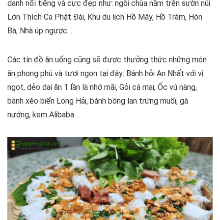
danh nổi tiếng và cực đẹp như: ngôi chùa nằm trên sườn núi
Lớn Thích Ca Phật Đài, Khu du lịch Hồ Mây, Hồ Tràm, Hòn
Bà, Nhà úp ngược…
Các tín đồ ăn uống cũng sẽ được thưởng thức những món
ăn phong phú và tươi ngon tại đây: Bánh hỏi An Nhất với vị
ngọt, dẻo dai ăn 1 lần là nhớ mãi, Gỏi cá mai, Ốc vú nàng,
bánh xèo biển Long Hải, bánh bông lan trứng muối, gà
nướng, kem Alibaba…