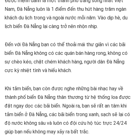
Được mệnh danh là một thành phố đáng sống nhất Việt
Nam, Đà Nẵng luôn là 1 điểm đến thu hút hàng trăm ngàn
khách du lịch trong và ngoài nước mỗi năm. Vào dịp hè, du
lịch biển Đà Nẵng lại càng trở nên nhộn nhịp.
Đến với Đà Nẵng bạn có thể thoải mái thư giãn vì các bãi
biển Đà Nẵng không có các quán bán hàng rong, không có
sự chèo kéo, chặt chém khách hàng, người dân Đà Nẵng
cực kỳ nhiệt tình và hiếu khách.
Khi tắm biển, bạn còn được nghe những bài nhạc hay về
thành phố biển Đà Nẵng thân thương từ hệ thống loa được
đặt ngay dọc các bãi biển. Ngoài ra, bạn sẽ rất an tâm khi
tắm biển ở Đà Nẵng, các bãi biển trong xanh, sạch sẽ lại có
độ nước không sâu và luôn có đội cứu hộ túc trực 24/24
giúp bạn nếu không may xảy ra bất trắc.