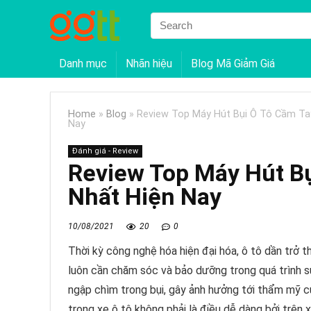
Danh mục
Nhãn hiệu
Blog Mã Giảm Giá
Home
»
Blog
»
Review Top Máy Hút Bụi Ô Tô Cầm Ta
Nay
Đánh giá - Review
Review Top Máy Hút Bụ
Nhất Hiện Nay
10/08/2021
20
0
Thời kỳ công nghệ hóa hiện đại hóa, ô tô dần trở th
luôn cần chăm sóc và bảo dưỡng trong quá trình sử
ngập chìm trong bụi, gây ảnh hưởng tới thẩm mỹ c
trong xe ô tô không phải là điều dễ dàng bởi trên 