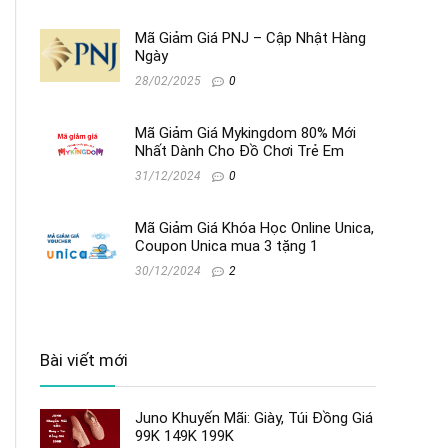
Mã Giảm Giá PNJ – Cập Nhật Hàng
Ngày
28/02/2025
0
Mã Giảm Giá Mykingdom 80% Mới
Nhất Dành Cho Đồ Chơi Trẻ Em
31/12/2024
0
Mã Giảm Giá Khóa Học Online Unica,
Coupon Unica mua 3 tặng 1
30/12/2024
2
Bài viết mới
Juno Khuyến Mãi: Giày, Túi Đồng Giá
99K 149K 199K