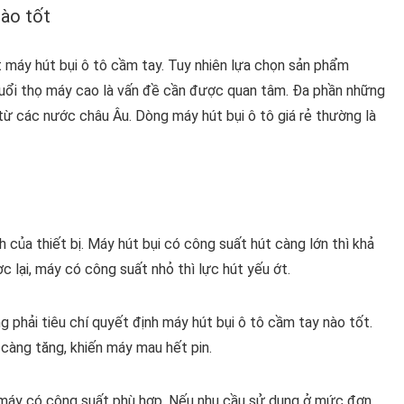
nào tốt
ất máy hút bụi ô tô cầm tay. Tuy nhiên lựa chọn sản phẩm
tuổi thọ máy cao là vấn đề cần được quan tâm. Đa phần những
từ các nước châu Âu. Dòng máy hút bụi ô tô giá rẻ thường là
 của thiết bị. Máy hút bụi có công suất hút càng lớn thì khả
 lại, máy có công suất nhỏ thì lực hút yếu ớt.
g phải tiêu chí quyết định máy hút bụi ô tô cầm tay nào tốt.
 càng tăng, khiến máy mau hết pin.
 máy có công suất phù hợp. Nếu nhu cầu sử dụng ở mức đơn