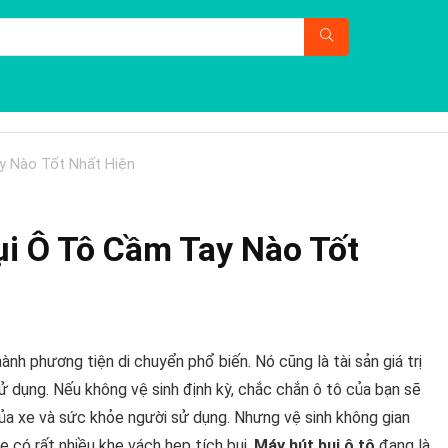
y Nào Tốt Nhất Hiện
i Ô Tô Cầm Tay Nào Tốt
ành phương tiện di chuyển phổ biến. Nó cũng là tài sản giá trị
 dụng. Nếu không vệ sinh định kỳ, chắc chắn ô tô của bạn sẽ
ủa xe và sức khỏe người sử dụng. Nhưng vệ sinh không gian
xe có rất nhiều khe vách hẹp tích bụi.
Máy hút bụi ô tô
đang là