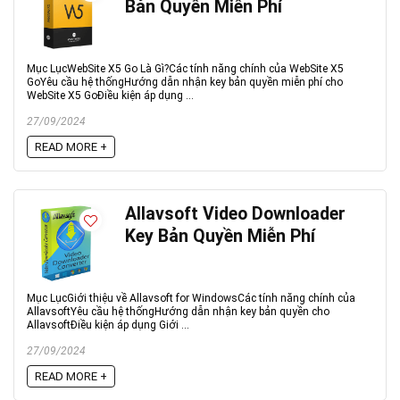
Bản Quyền Miễn Phí
Mục LụcWebSite X5 Go Là Gì?Các tính năng chính của WebSite X5
GoYêu cầu hệ thốngHướng dẫn nhận key bản quyền miễn phí cho
WebSite X5 GoĐiều kiện áp dụng ...
27/09/2024
READ MORE +
Allavsoft Video Downloader
Key Bản Quyền Miễn Phí
Mục LụcGiới thiệu về Allavsoft for WindowsCác tính năng chính của
AllavsoftYêu cầu hệ thốngHướng dẫn nhận key bản quyền cho
AllavsoftĐiều kiện áp dụng Giới ...
27/09/2024
READ MORE +