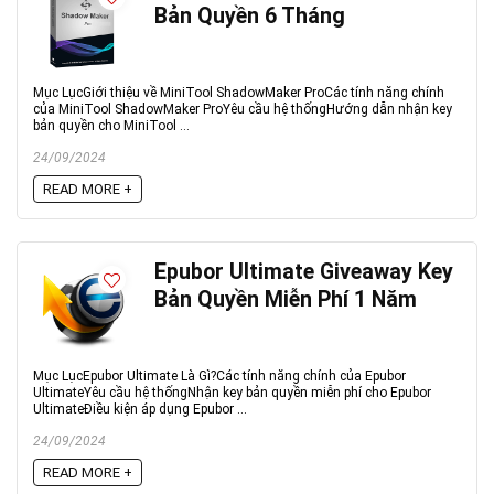
Bản Quyền 6 Tháng
Mục LụcGiới thiệu về MiniTool ShadowMaker ProCác tính năng chính
của MiniTool ShadowMaker ProYêu cầu hệ thốngHướng dẫn nhận key
bản quyền cho MiniTool ...
24/09/2024
READ MORE +
Epubor Ultimate Giveaway Key
Bản Quyền Miễn Phí 1 Năm
Mục LụcEpubor Ultimate Là Gì?Các tính năng chính của Epubor
UltimateYêu cầu hệ thốngNhận key bản quyền miễn phí cho Epubor
UltimateĐiều kiện áp dụng Epubor ...
24/09/2024
READ MORE +