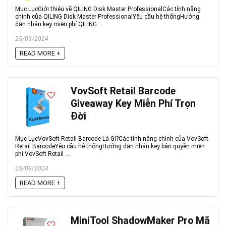
Mục LụcGiới thiệu về QILING Disk Master ProfessionalCác tính năng
chính của QILING Disk Master ProfessionalYêu cầu hệ thốngHướng
dẫn nhận key miễn phí QILING ...
25/09/2024
READ MORE +
VovSoft Retail Barcode
Giveaway Key Miễn Phí Trọn
Đời
Mục LụcVovSoft Retail Barcode Là Gì?Các tính năng chính của VovSoft
Retail BarcodeYêu cầu hệ thốngHướng dẫn nhận key bản quyền miễn
phí VovSoft Retail ...
25/09/2024
READ MORE +
MiniTool ShadowMaker Pro Mã