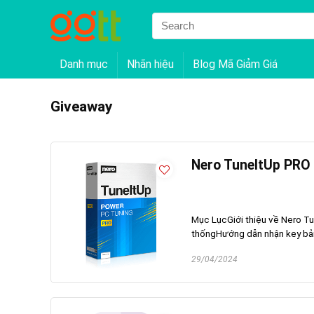
Danh mục
Nhãn hiệu
Blog Mã Giảm Giá
Giveaway
Nero TuneItUp PRO
Mục LụcGiới thiệu về Nero T
thốngHướng dẫn nhận key bản
29/04/2024