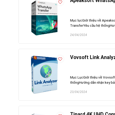
Apeaksoft WhatsApp
Mục lụcGiới thiệu về Apeaks
TransferYêu cầu hệ thốngHướ
24/04/2024
Vovsoft Link Analy
Mục LụcGiới thiệu về Vovsoft
thốngHướng dẫn nhận key bản 
23/04/2024
Tipard 4K UHD Con