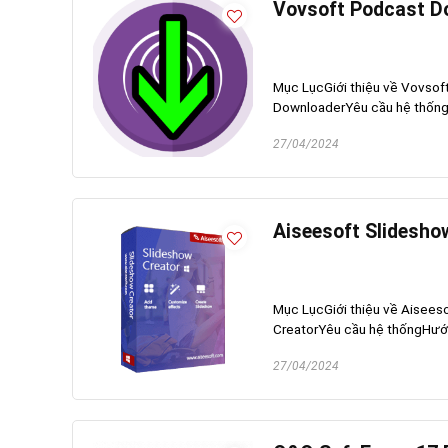
Vovsoft Podcast Do
Mục LụcGiới thiệu về Vovsof
DownloaderYêu cầu hệ thốngH
27/04/2024
Aiseesoft Slidesho
Mục LụcGiới thiệu về Aisees
CreatorYêu cầu hệ thốngHướn
27/04/2024