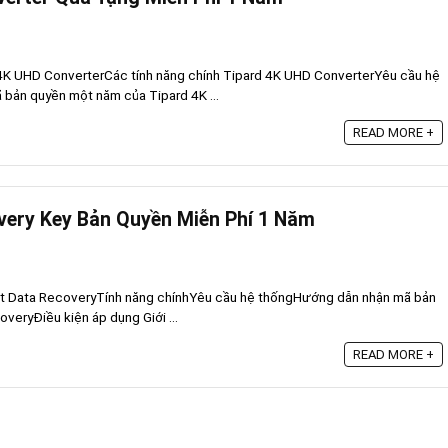
 4K UHD ConverterCác tính năng chính Tipard 4K UHD ConverterYêu cầu hệ
bản quyền một năm của Tipard 4K ...
READ MORE +
very Key Bản Quyền Miễn Phí 1 Năm
ft Data RecoveryTính năng chínhYêu cầu hệ thốngHướng dẫn nhận mã bản
veryĐiều kiện áp dụng Giới ...
READ MORE +