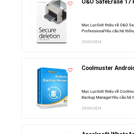
O&O SafeErase 17 P
Mục LụcGiới thiệu về O&O Sa
ProfessionalYêu cầu hệ thốn
25/04/2024
Coolmuster Androi
Mục LụcGiới thiệu về Coolmu
Backup ManagerYêu cầu hệ th
24/04/2024