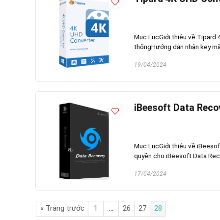
Mục LụcGiới thiệu về Tipard
thốngHướng dẫn nhận key mã 
19/04/2024
iBeesoft Data Reco
Mục LụcGiới thiệu về iBeeso
quyền cho iBeesoft Data Reco
17/04/2024
« Trang trước
1
…
26
27
28