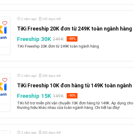
2 năm ago
145 days left
TiKi Freeship 20K đơn từ 249K toàn ngành hàng
Freeship 30K
249K
-88%
TiKi Freeship 20K đơn từ 249K toàn ngành hàng
2 năm ago
296 days left
TiKi Freeship 10K đơn hàng từ 149K toàn ngành
Freeship 15K
149K
-90%
TiKi hỗ trợ miễn phí vận chuyển 10K đơn hàng từ 149K. Áp dụng cho
thương hiệu khác nhau của toàn ngành hàng. Chi tiết tại đây!
2 năm ago
265 days left