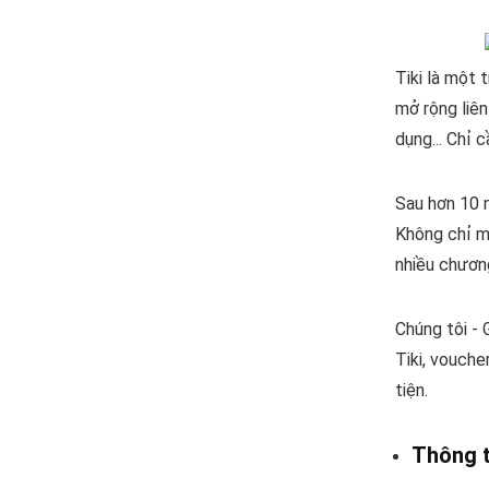
Tiki là một
mở rộng liên
dụng... Chỉ 
Sau hơn 10 n
Không chỉ ma
nhiều chương
Chúng tôi -
Tiki, vouche
tiện.
Thông ti