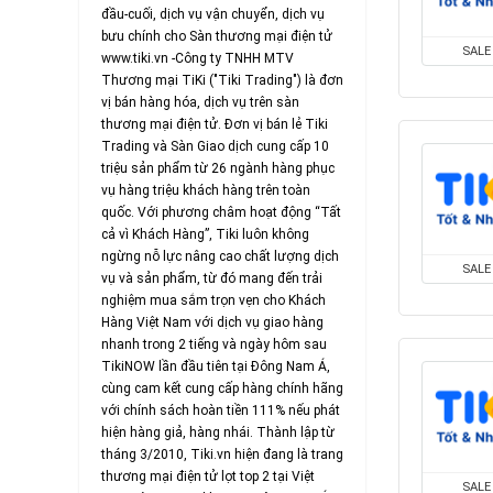
đầu-cuối, dịch vụ vận chuyển, dịch vụ
bưu chính cho Sàn thương mại điện tử
SALE
www.tiki.vn -Công ty TNHH MTV
Thương mại TiKi ("Tiki Trading") là đơn
vị bán hàng hóa, dịch vụ trên sàn
thương mại điện tử. Đơn vị bán lẻ Tiki
Trading và Sàn Giao dịch cung cấp 10
triệu sản phẩm từ 26 ngành hàng phục
vụ hàng triệu khách hàng trên toàn
quốc. Với phương châm hoạt động “Tất
cả vì Khách Hàng”, Tiki luôn không
ngừng nỗ lực nâng cao chất lượng dịch
SALE
vụ và sản phẩm, từ đó mang đến trải
nghiệm mua sắm trọn vẹn cho Khách
Hàng Việt Nam với dịch vụ giao hàng
nhanh trong 2 tiếng và ngày hôm sau
TikiNOW lần đầu tiên tại Đông Nam Á,
cùng cam kết cung cấp hàng chính hãng
với chính sách hoàn tiền 111% nếu phát
hiện hàng giả, hàng nhái. Thành lập từ
tháng 3/2010, Tiki.vn hiện đang là trang
thương mại điện tử lọt top 2 tại Việt
SALE