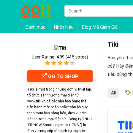
Danh mục
Nhãn hiệu
Blog Mã Giảm Giá
Tiki
User Rating:
4.99
(
415
votes)
Bạn yêu thí
cả? Hãy đến
tiêu dùng th
GO TO SHOP
TiKi là một trong những đơn vị thiết lập,
All
tổ chức sàn thương mại điện tử
www.tiki.vn để các nhà bán hàng thể
tiến hành một phần hoặc toàn bộ quy
trình mua bán hàng hóa, dịch vụ trên
sàn thương mại điện tử. -Công ty TNHH
TikiNOW Smart Logistics ("TNSL") là
đơn vị cung cấp các dịch vụ logistics