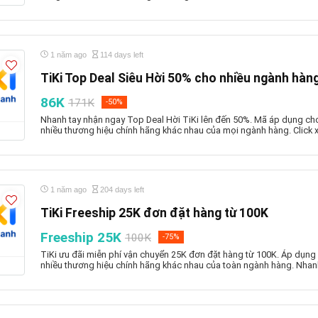
1 năm ago
114 days left
TiKi Top Deal Siêu Hời 50% cho nhiều ngành hàn
86K
171K
-50%
Nhanh tay nhận ngay Top Deal Hời TiKi lên đến 50%. Mã áp dụng c
nhiều thương hiệu chính hãng khác nhau của mọi ngành hàng. Click x
1 năm ago
204 days left
TiKi Freeship 25K đơn đặt hàng từ 100K
Freeship 25K
100K
-75%
TiKi ưu đãi miễn phí vận chuyển 25K đơn đặt hàng từ 100K. Áp dụng
nhiều thương hiệu chính hãng khác nhau của toàn ngành hàng. Nhan