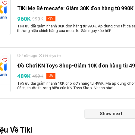
TiKi Mẹ Bé mecafe: Giảm 30K đơn hàng từ 990K
960K
990K
-3%
TiKi ưu đãi giảm nhanh 30K đơn hàng từ 990K. Áp dụng cho tất cả 
thương hiệu chính hãng của mecafe. Săn ngay kẻo hết!
2 năm ago
144 days left
Đồ Chơi KN Toys Shop-Giảm 10K đơn hàng từ 4
489K
499K
-2%
TiKi ưu đãi giảm nhanh 10K cho đơn hàng từ 499K. Mã áp dụng cho 
Sách, thuộc thương hiệu của KN Toys Shop. Nhanh nào!
Show next
ệu Về Tiki