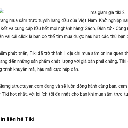
 trang mua sắm trực tuyến hàng đầu của Việt Nam. Khởi nghiệp nă
 kết và cung cấp hầu hết mọi nghành hàng: Sách, Điện tử - Công n
cần vài cái click là bạn có thể tìm mua được hầu hết các thứ bạn 
ăm phát triển, Tiki đã trở thành 1 địa chỉ mua sắm online quen 
ng đến những sản phẩm chất lượng với giá bán phải chăng, Tiki c
 trình khuyến mãi, hậu mãi cực hấp dẫn.
 Giamgiatructuyen.com đang và sẽ luôn đồng hành cùng bạn, cam k
r Tiki hot nhất, với lợi ích tối đa nhất cho bạn khi mua sắm trực 
n liên hệ Tiki