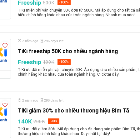
Freeship
500K
-100%
TiKi miễn phí vận chuyển 50K đơn từ 500K. Mã áp dụng cho tất cả s
hiệu chính hãng khác nhau của toàn ngành hàng. Nhanh mua nào!
2 năm ago
296 days left
TiKi freeship 50K cho nhiều ngành hàng
Freeship
199K
-100%
TiKi ưu đãi miễn phí vận chuyển 50K. Áp dụng cho nhiều sản phẩm, 
chính hãng khác nhau của toàn ngành hàng. Click tại đây!
2 năm ago
296 days left
TiKi giảm 30% cho nhiều thương hiệu Bỉm Tã
140K
200K
-30%
TiKi ưu đãi giảm 30%. Mã áp dụng cho đa dạng sản phẩm Bỉm Tã, th
thương hiệu chính hãng khác nhau. Duy nhất tại đây!