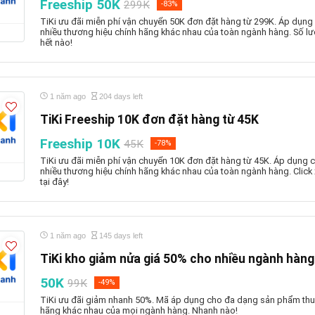
Freeship 50K
299K
-83%
TiKi ưu đãi miễn phí vận chuyển 50K đơn đặt hàng từ 299K. Áp dụng
nhiều thương hiệu chính hãng khác nhau của toàn ngành hàng. Số l
hết nào!
1 năm ago
204 days left
TiKi Freeship 10K đơn đặt hàng từ 45K
Freeship 10K
45K
-78%
TiKi ưu đãi miễn phí vận chuyển 10K đơn đặt hàng từ 45K. Áp dụng 
nhiều thương hiệu chính hãng khác nhau của toàn ngành hàng. Clic
tại đây!
1 năm ago
145 days left
TiKi kho giảm nửa giá 50% cho nhiều ngành hàng
50K
99K
-49%
TiKi ưu đãi giảm nhanh 50%. Mã áp dụng cho đa dạng sản phẩm thu
hãng khác nhau của mọi ngành hàng. Nhanh nào!