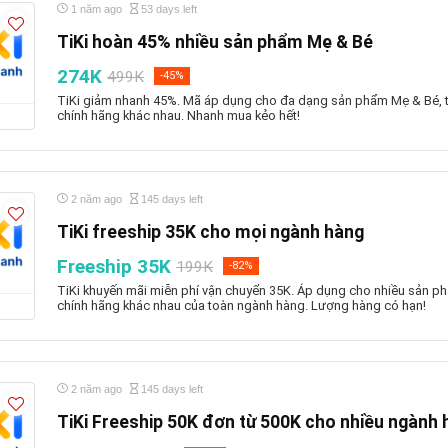
1 năm ago
53 days left
TiKi hoàn 45% nhiều sản phẩm Mẹ & Bé
274K
499K
-45%
TiKi giảm nhanh 45%. Mã áp dụng cho đa dạng sản phẩm Mẹ & Bé, t
chính hãng khác nhau. Nhanh mua kẻo hết!
2 năm ago
145 days left
TiKi freeship 35K cho mọi ngành hàng
Freeship 35K
199K
-82%
TiKi khuyến mãi miễn phí vận chuyển 35K. Áp dụng cho nhiều sản ph
chính hãng khác nhau của toàn ngành hàng. Lượng hàng có hạn!
2 năm ago
145 days left
TiKi Freeship 50K đơn từ 500K cho nhiều ngành 