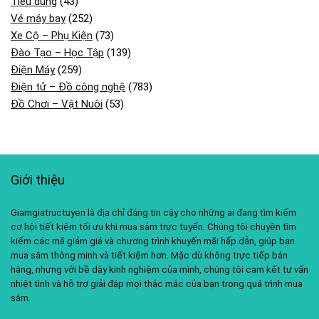
Tiêu dùng
(43)
Vé máy bay
(252)
Xe Cộ – Phụ Kiện
(73)
Đào Tạo – Học Tập
(139)
Điện Máy
(259)
Điện tử – Đồ công nghệ
(783)
Đồ Chơi – Vật Nuôi
(53)
Giới thiệu
Giamgiatructuyen là địa chỉ đáng tin cậy cho những ai đang tìm kiếm
cơ hội tiết kiệm tối ưu khi mua sắm trực tuyến. Chúng tôi chuyên tìm
kiếm các mã giảm giá và chương trình khuyến mãi hấp dẫn, giúp bạn
mua sắm thông minh và tiết kiệm hơn. Mặc dù không trực tiếp bán
hàng, nhưng với bề dày kinh nghiệm của mình, chúng tôi cam kết tư vấn
nhiệt tình và hỗ trợ giải đáp mọi thắc mắc của bạn trong quá trình mua
sắm.