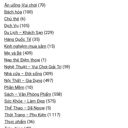
Ăn uống-Vui chơi
(70)
Bách hóa
(100)
Chủ thẻ
(6)
Dịch Vụ
(105)
Du Lịch – Khách Sạn
(229)
Hàng Quốc Tế
(35)
Kinh nghiệm mua sắm
(15)
Mẹ và Bé
(439)
Nạp thẻ Điện thoại
(1)
Nghệ Thuật – Vui Chơi Giải Trí
(59)
Nhà cửa – Đời sống
(309)
Nội Thất – Gia Dụng
(497)
Phần Mềm
(10)
Sách – Văn Phòng Phẩm
(558)
Sức Khỏe – Làm Đẹp
(575)
Thể Thao – Dã Ngoại
(5)
Thời Trang – Phụ Kiện
(1.117)
Thực phẩm
(36)