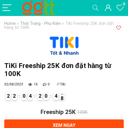
0
Home
»
Thời Trang - Phụ Kiện
»
TiKi Freeship 25K đơn đặt
hàng từ 100K
TiKi Freeship 25K đơn đặt hàng từ
100K
02/08/2025
16
0
Tiki
2
2
0
4
2
0
4
7
8
0
Freeship 25K
100K
XEM NGAY