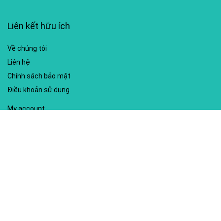
Liên kết hữu ích
Về chúng tôi
Liên hệ
Chính sách bảo mật
Điều khoản sử dụng
My account
Hướng dẫn sử dụng
Sitemap
Mã giảm giá nổi bật
Nhà xuất bản Kim Đồng