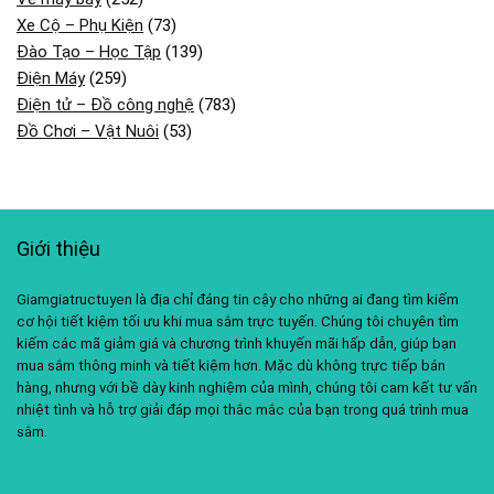
Xe Cộ – Phụ Kiện
(73)
Đào Tạo – Học Tập
(139)
Điện Máy
(259)
Điện tử – Đồ công nghệ
(783)
Đồ Chơi – Vật Nuôi
(53)
Giới thiệu
Giamgiatructuyen là địa chỉ đáng tin cậy cho những ai đang tìm kiếm
cơ hội tiết kiệm tối ưu khi mua sắm trực tuyến. Chúng tôi chuyên tìm
kiếm các mã giảm giá và chương trình khuyến mãi hấp dẫn, giúp bạn
mua sắm thông minh và tiết kiệm hơn. Mặc dù không trực tiếp bán
hàng, nhưng với bề dày kinh nghiệm của mình, chúng tôi cam kết tư vấn
nhiệt tình và hỗ trợ giải đáp mọi thắc mắc của bạn trong quá trình mua
sắm.