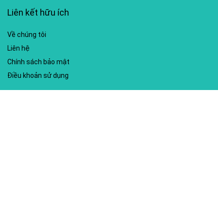
Liên kết hữu ích
Về chúng tôi
Liên hệ
Chính sách bảo mật
Điều khoản sử dụng
My account
Hướng dẫn sử dụng
Sitemap
Mã giảm giá nổi bật
Nhà xuất bản Kim Đồng
Shopee