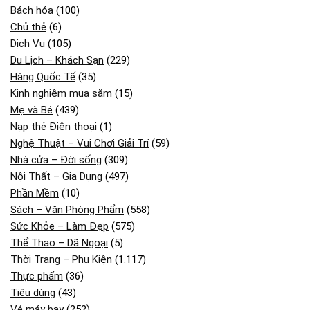
Bách hóa
(100)
Chủ thẻ
(6)
Dịch Vụ
(105)
Du Lịch – Khách Sạn
(229)
Hàng Quốc Tế
(35)
Kinh nghiệm mua sắm
(15)
Mẹ và Bé
(439)
Nạp thẻ Điện thoại
(1)
Nghệ Thuật – Vui Chơi Giải Trí
(59)
Nhà cửa – Đời sống
(309)
Nội Thất – Gia Dụng
(497)
Phần Mềm
(10)
Sách – Văn Phòng Phẩm
(558)
Sức Khỏe – Làm Đẹp
(575)
Thể Thao – Dã Ngoại
(5)
Thời Trang – Phụ Kiện
(1.117)
Thực phẩm
(36)
Tiêu dùng
(43)
Vé máy bay
(252)