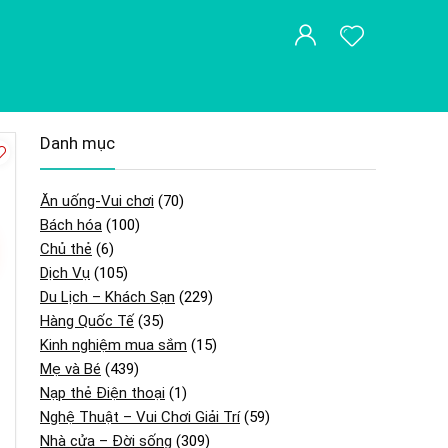
Danh mục
Ăn uống-Vui chơi
(70)
Bách hóa
(100)
Chủ thẻ
(6)
Dịch Vụ
(105)
Du Lịch – Khách Sạn
(229)
Hàng Quốc Tế
(35)
Kinh nghiệm mua sắm
(15)
Mẹ và Bé
(439)
Nạp thẻ Điện thoại
(1)
Nghệ Thuật – Vui Chơi Giải Trí
(59)
Nhà cửa – Đời sống
(309)