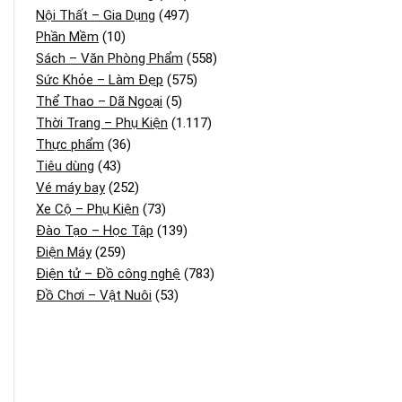
Nội Thất – Gia Dụng
(497)
Phần Mềm
(10)
Sách – Văn Phòng Phẩm
(558)
Sức Khỏe – Làm Đẹp
(575)
Thể Thao – Dã Ngoại
(5)
Thời Trang – Phụ Kiện
(1.117)
Thực phẩm
(36)
Tiêu dùng
(43)
Vé máy bay
(252)
Xe Cộ – Phụ Kiện
(73)
Đào Tạo – Học Tập
(139)
Điện Máy
(259)
Điện tử – Đồ công nghệ
(783)
Đồ Chơi – Vật Nuôi
(53)