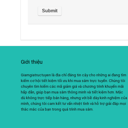
Giới thiệu
Giamgiatructuyen là địa chỉ đáng tin cậy cho những ai đang tìm
kiếm cơ hội tiết kiệm tối ưu khi mua sắm trực tuyến. Chúng tôi
chuyên tìm kiếm các mã giảm giá và chương trình khuyến mãi
hấp dẫn, giúp bạn mua sắm thông minh và tiết kiệm hơn. Mặc
dù không trực tiếp bán hàng, nhưng với bề dày kinh nghiệm của
mình, chúng tôi cam kết tư vấn nhiệt tình và hỗ trợ giải đáp mọi
thắc mắc của bạn trong quá trình mua sắm.