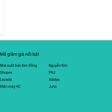
Mã giảm giá nổi bật
Nhà xuất bản Kim Đồng
Nguyễn Kim
Shopee
PNJ
Lazada
Adidas
Điện máy HC
Juno