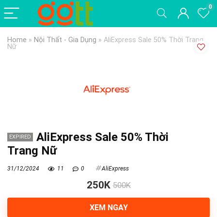
0
Home
»
Nội Thất - Gia Dụng
»
AliExpress Sale 50% Thời Trang
Nữ
AliExpress Sale 50% Thời
EXPIRED
Trang Nữ
31/12/2024
11
0
AliExpress
250K
500K
XEM NGAY