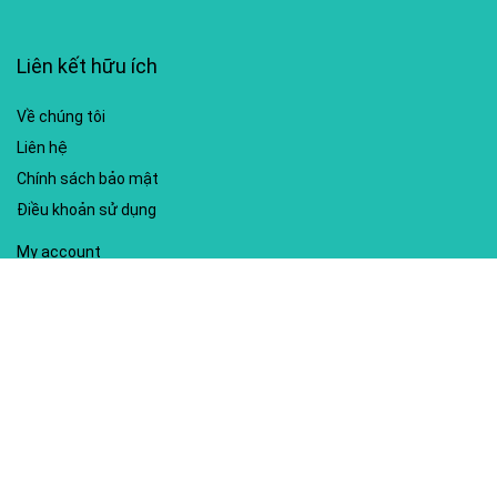
Liên kết hữu ích
Về chúng tôi
Liên hệ
Chính sách bảo mật
Điều khoản sử dụng
My account
Hướng dẫn sử dụng
Sitemap
Mã giảm giá nổi bật
Nhà xuất bản Kim Đồng