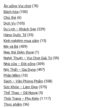
Ăn uống-Vui chơi
(70)
Bách hóa
(100)
Chủ thẻ
(6)
Dịch Vụ
(105)
Du Lịch – Khách Sạn
(229)
Hàng Quốc Tế
(35)
Kinh nghiệm mua sắm
(15)
Mẹ và Bé
(439)
Nạp thẻ Điện thoại
(1)
Nghệ Thuật – Vui Chơi Giải Trí
(59)
Nhà cửa – Đời sống
(309)
Nội Thất – Gia Dụng
(497)
Phần Mềm
(10)
Sách – Văn Phòng Phẩm
(558)
Sức Khỏe – Làm Đẹp
(575)
Thể Thao – Dã Ngoại
(5)
Thời Trang – Phụ Kiện
(1.117)
Thực phẩm
(36)