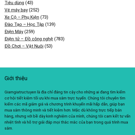
Tiêu dùng
(43)
Vé máy bay
(252)
Xe Cộ – Phụ Kiện
(73)
Đào Tạo – Học Tập
(139)
Điện Máy
(259)
Điện tử – Đồ công nghệ
(783)
Đồ Chơi – Vật Nuôi
(53)
Giới thiệu
Giamgiatructuyen là địa chỉ đáng tin cậy cho những ai đang tìm kiếm
cơ hội tiết kiệm tối ưu khi mua sắm trực tuyến. Chúng tôi chuyên tìm
kiếm các mã giảm giá và chương trình khuyến mãi hấp dẫn, giúp bạn
mua sắm thông minh và tiết kiệm hơn. Mặc dù không trực tiếp bán
hàng, nhưng với bề dày kinh nghiệm của mình, chúng tôi cam kết tư vấn
nhiệt tình và hỗ trợ giải đáp mọi thắc mắc của bạn trong quá trình mua
sắm.