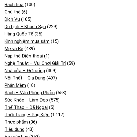
Bách hóa
(100)
Chủ thẻ
(6)
Dịch Vụ
(105)
Du Lịch – Khách Sạn
(229)
Hàng Quốc Tế
(35)
Kinh nghiệm mua sắm
(15)
Mẹ và Bé
(439)
Nạp thẻ Điện thoại
(1)
Nghệ Thuật – Vui Chơi Giải Trí
(59)
Nhà cửa – Đời sống
(309)
Nội Thất – Gia Dụng
(497)
Phần Mềm
(10)
Sách – Văn Phòng Phẩm
(558)
Sức Khỏe – Làm Đẹp
(575)
Thể Thao – Dã Ngoại
(5)
Thời Trang – Phụ Kiện
(1.117)
Thực phẩm
(36)
Tiêu dùng
(43)
Vé máy bay
(252)