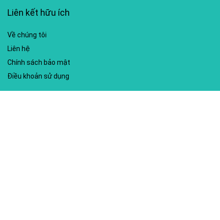
Liên kết hữu ích
Về chúng tôi
Liên hệ
Chính sách bảo mật
Điều khoản sử dụng
My account
Hướng dẫn sử dụng
Sitemap
Mã giảm giá nổi bật
Nhà xuất bản Kim Đồng
Shopee