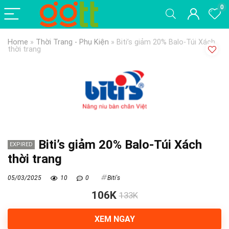
0
Home
»
Thời Trang - Phụ Kiện
»
Biti’s giảm 20% Balo-Túi Xách
thời trang
Biti’s giảm 20% Balo-Túi Xách
EXPIRED
thời trang
05/03/2025
10
0
Biti's
106K
133K
XEM NGAY