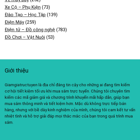
Xe Cộ – Phụ Kiện
(73)
Đào Tạo – Học Tập
(139)
Điện Máy
(259)
Điện tử – Đồ công nghệ
(783)
Đồ Chơi – Vật Nuôi
(53)
Giới thiệu
Giamgiatructuyen là địa chỉ đáng tin cậy cho những ai đang tìm kiếm
cơ hội tiết kiệm tối ưu khi mua sắm trực tuyến. Chúng tôi chuyên tìm
kiếm các mã giảm giá và chương trình khuyến mãi hấp dẫn, giúp bạn
mua sắm thông minh và tiết kiệm hơn. Mặc dù không trực tiếp bán
hàng, nhưng với bề dày kinh nghiệm của mình, chúng tôi cam kết tư vấn
nhiệt tình và hỗ trợ giải đáp mọi thắc mắc của bạn trong quá trình mua
sắm.