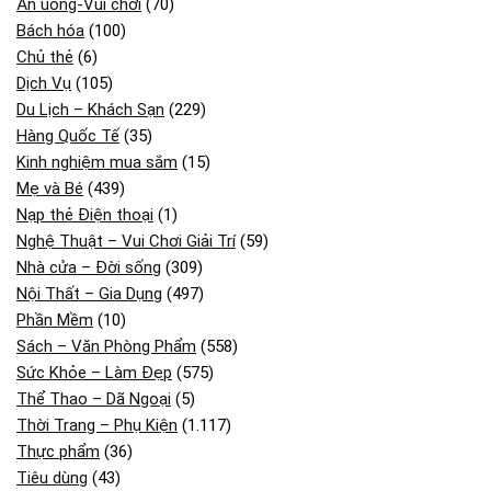
Ăn uống-Vui chơi
(70)
Bách hóa
(100)
Chủ thẻ
(6)
Dịch Vụ
(105)
Du Lịch – Khách Sạn
(229)
Hàng Quốc Tế
(35)
Kinh nghiệm mua sắm
(15)
Mẹ và Bé
(439)
Nạp thẻ Điện thoại
(1)
Nghệ Thuật – Vui Chơi Giải Trí
(59)
Nhà cửa – Đời sống
(309)
Nội Thất – Gia Dụng
(497)
Phần Mềm
(10)
Sách – Văn Phòng Phẩm
(558)
Sức Khỏe – Làm Đẹp
(575)
Thể Thao – Dã Ngoại
(5)
Thời Trang – Phụ Kiện
(1.117)
Thực phẩm
(36)
Tiêu dùng
(43)