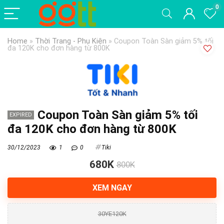
0
Home
»
Thời Trang - Phụ Kiện
»
Coupon Toàn Sàn giảm 5% tối
đa 120K cho đơn hàng từ 800K
Coupon Toàn Sàn giảm 5% tối
EXPIRED
đa 120K cho đơn hàng từ 800K
30/12/2023
1
0
Tiki
680K
800K
XEM NGAY
30YE120K