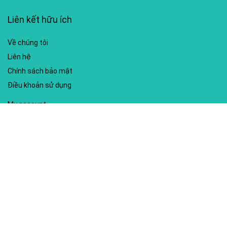
Liên kết hữu ích
Về chúng tôi
Liên hệ
Chính sách bảo mật
Điều khoản sử dụng
My account
Hướng dẫn sử dụng
Sitemap
Mã giảm giá nổi bật
Nhà xuất bản Kim Đồng