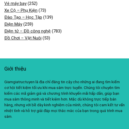
Vé máy bay
(252)
Xe Cộ – Phụ Kiện
(73)
Đào Tạo – Học Tập
(139)
Điện Máy
(259)
Điện tử – Đồ công nghệ
(783)
Đồ Chơi – Vật Nuôi
(53)
Giới thiệu
Giamgiatructuyen là địa chỉ đáng tin cậy cho những ai đang tìm kiếm
cơ hội tiết kiệm tối ưu khi mua sắm trực tuyến. Chúng tôi chuyên tìm
kiếm các mã giảm giá và chương trình khuyến mãi hấp dẫn, giúp bạn
mua sắm thông minh và tiết kiệm hơn. Mặc dù không trực tiếp bán
hàng, nhưng với bề dày kinh nghiệm của mình, chúng tôi cam kết tư vấn
nhiệt tình và hỗ trợ giải đáp mọi thắc mắc của bạn trong quá trình mua
sắm.