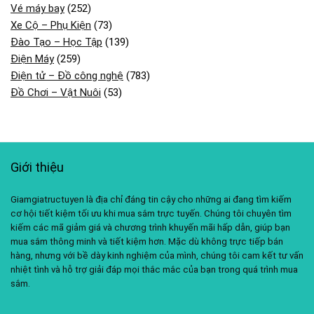
Vé máy bay
(252)
Xe Cộ – Phụ Kiện
(73)
Đào Tạo – Học Tập
(139)
Điện Máy
(259)
Điện tử – Đồ công nghệ
(783)
Đồ Chơi – Vật Nuôi
(53)
Giới thiệu
Giamgiatructuyen là địa chỉ đáng tin cậy cho những ai đang tìm kiếm
cơ hội tiết kiệm tối ưu khi mua sắm trực tuyến. Chúng tôi chuyên tìm
kiếm các mã giảm giá và chương trình khuyến mãi hấp dẫn, giúp bạn
mua sắm thông minh và tiết kiệm hơn. Mặc dù không trực tiếp bán
hàng, nhưng với bề dày kinh nghiệm của mình, chúng tôi cam kết tư vấn
nhiệt tình và hỗ trợ giải đáp mọi thắc mắc của bạn trong quá trình mua
sắm.