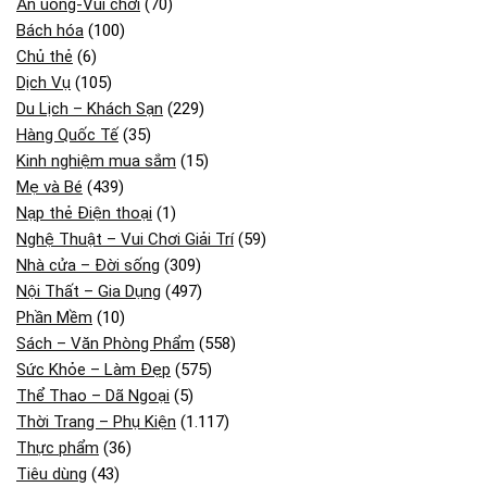
Ăn uống-Vui chơi
(70)
Bách hóa
(100)
Chủ thẻ
(6)
Dịch Vụ
(105)
Du Lịch – Khách Sạn
(229)
Hàng Quốc Tế
(35)
Kinh nghiệm mua sắm
(15)
Mẹ và Bé
(439)
Nạp thẻ Điện thoại
(1)
Nghệ Thuật – Vui Chơi Giải Trí
(59)
Nhà cửa – Đời sống
(309)
Nội Thất – Gia Dụng
(497)
Phần Mềm
(10)
Sách – Văn Phòng Phẩm
(558)
Sức Khỏe – Làm Đẹp
(575)
Thể Thao – Dã Ngoại
(5)
Thời Trang – Phụ Kiện
(1.117)
Thực phẩm
(36)
Tiêu dùng
(43)