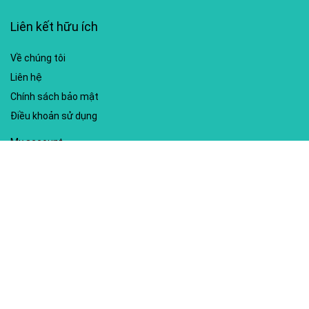
Liên kết hữu ích
Về chúng tôi
Liên hệ
Chính sách bảo mật
Điều khoản sử dụng
My account
Hướng dẫn sử dụng
Sitemap
Mã giảm giá nổi bật
Nhà xuất bản Kim Đồng