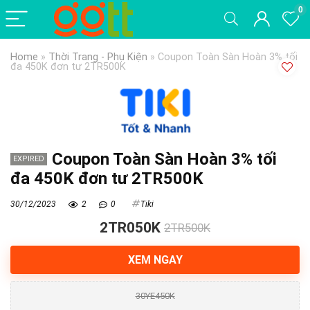
0
Home
»
Thời Trang - Phụ Kiện
»
Coupon Toàn Sàn Hoàn 3% tối
đa 450K đơn tư 2TR500K
Coupon Toàn Sàn Hoàn 3% tối
EXPIRED
đa 450K đơn tư 2TR500K
30/12/2023
2
0
Tiki
2TR050K
2TR500K
XEM NGAY
30YE450K