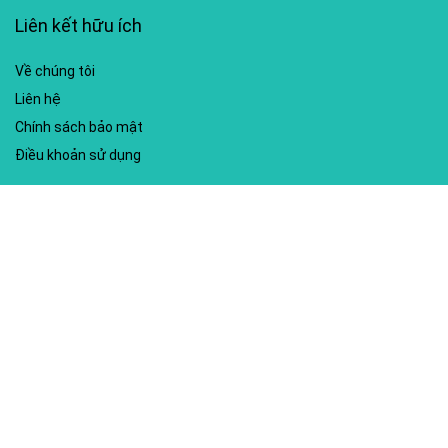
Liên kết hữu ích
Về chúng tôi
Liên hệ
Chính sách bảo mật
Điều khoản sử dụng
My account
Hướng dẫn sử dụng
Sitemap
Mã giảm giá nổi bật
Nhà xuất bản Kim Đồng
Shopee