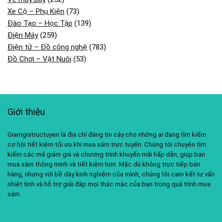
Xe Cộ – Phụ Kiện
(73)
Đào Tạo – Học Tập
(139)
Điện Máy
(259)
Điện tử – Đồ công nghệ
(783)
Đồ Chơi – Vật Nuôi
(53)
Giới thiệu
Giamgiatructuyen là địa chỉ đáng tin cậy cho những ai đang tìm kiếm
cơ hội tiết kiệm tối ưu khi mua sắm trực tuyến. Chúng tôi chuyên tìm
kiếm các mã giảm giá và chương trình khuyến mãi hấp dẫn, giúp bạn
mua sắm thông minh và tiết kiệm hơn. Mặc dù không trực tiếp bán
hàng, nhưng với bề dày kinh nghiệm của mình, chúng tôi cam kết tư vấn
nhiệt tình và hỗ trợ giải đáp mọi thắc mắc của bạn trong quá trình mua
sắm.