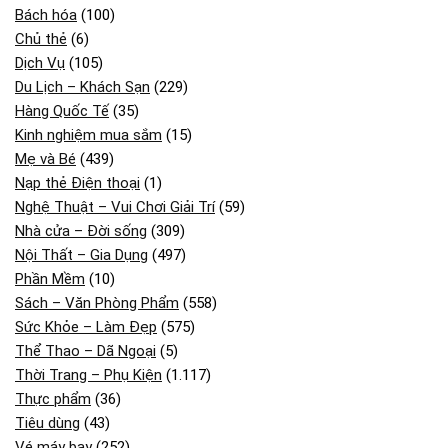
Bách hóa
(100)
Chủ thẻ
(6)
Dịch Vụ
(105)
Du Lịch – Khách Sạn
(229)
Hàng Quốc Tế
(35)
Kinh nghiệm mua sắm
(15)
Mẹ và Bé
(439)
Nạp thẻ Điện thoại
(1)
Nghệ Thuật – Vui Chơi Giải Trí
(59)
Nhà cửa – Đời sống
(309)
Nội Thất – Gia Dụng
(497)
Phần Mềm
(10)
Sách – Văn Phòng Phẩm
(558)
Sức Khỏe – Làm Đẹp
(575)
Thể Thao – Dã Ngoại
(5)
Thời Trang – Phụ Kiện
(1.117)
Thực phẩm
(36)
Tiêu dùng
(43)
Vé máy bay
(252)