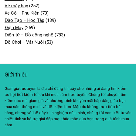
Vé máy bay
(252)
Xe Cộ – Phụ Kiện
(73)
Đào Tạo – Học Tập
(139)
Điện Máy
(259)
Điện tử – Đồ công nghệ
(783)
Đồ Chơi – Vật Nuôi
(53)
Giới thiệu
Giamgiatructuyen là địa chỉ đáng tin cậy cho những ai đang tìm kiếm
cơ hội tiết kiệm tối ưu khi mua sắm trực tuyến. Chúng tôi chuyên tìm
kiếm các mã giảm giá và chương trình khuyến mãi hấp dẫn, giúp bạn
mua sắm thông minh và tiết kiệm hơn. Mặc dù không trực tiếp bán
hàng, nhưng với bề dày kinh nghiệm của mình, chúng tôi cam kết tư vấn
nhiệt tình và hỗ trợ giải đáp mọi thắc mắc của bạn trong quá trình mua
sắm.