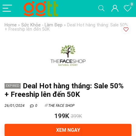
0
Home
»
Sức Khỏe - Làm Đẹp
»
Deal Hot hàng tháng: Sale 50%
+ Freeship lên đến 50K
Deal Hot hàng tháng: Sale 50%
EXPIRED
+ Freeship lên đến 50K
26/01/2024
0
THE FACE SHOP
199K
399K
XEM NGAY