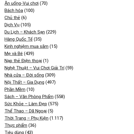
Ăn uống-Vui chơi
(70)
Bách hóa
(100)
Chủ thẻ
(6)
Dịch Vụ
(105)
Du Lịch – Khách Sạn
(229)
Hàng Quốc Tế
(35)
Kinh nghiệm mua sắm
(15)
Mẹ và Bé
(439)
Nạp thẻ Điện thoại
(1)
Nghệ Thuật – Vui Chơi Giải Trí
(59)
Nhà cửa – Đời sống
(309)
Nội Thất – Gia Dụng
(497)
Phần Mềm
(10)
Sách – Văn Phòng Phẩm
(558)
Sức Khỏe – Làm Đẹp
(575)
Thể Thao – Dã Ngoại
(5)
Thời Trang – Phụ Kiện
(1.117)
Thực phẩm
(36)
Tiêu dùng
(43)