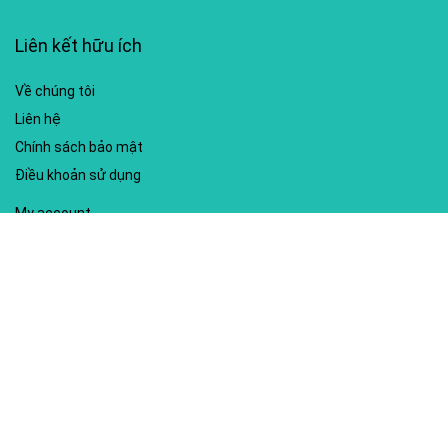
Liên kết hữu ích
Về chúng tôi
Liên hệ
Chính sách bảo mật
Điều khoản sử dụng
My account
Hướng dẫn sử dụng
Sitemap
Mã giảm giá nổi bật
Nhà xuất bản Kim Đồng