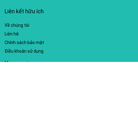
Liên kết hữu ích
Về chúng tôi
Liên hệ
Chính sách bảo mật
Điều khoản sử dụng
My account
Hướng dẫn sử dụng
Sitemap
Mã giảm giá nổi bật
Nhà xuất bản Kim Đồng
Shopee