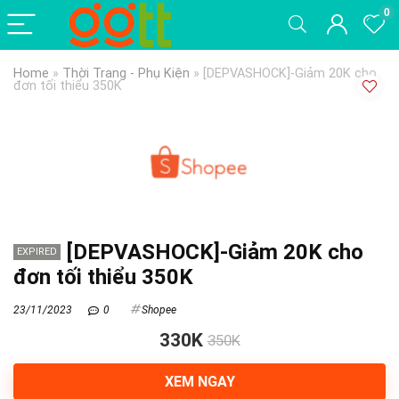
0
Home
»
Thời Trang - Phụ Kiện
»
[DEPVASHOCK]-Giảm 20K cho
đơn tối thiểu 350K
[DEPVASHOCK]-Giảm 20K cho
EXPIRED
đơn tối thiểu 350K
23/11/2023
0
Shopee
330K
350K
XEM NGAY