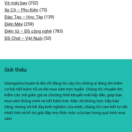
Vé máy bay
(252)
Xe Cộ – Phụ Kiện
(73)
Đào Tạo – Học Tập
(139)
Điện Máy
(259)
Điện tử – Đồ công nghệ
(783)
Đồ Chơi – Vật Nuôi
(53)
Giới thiệu
Giamgiatructuyen là địa chỉ đáng tin cậy cho những ai đang tìm kiếm
cơ hội tiết kiệm tối ưu khi mua sắm trực tuyến. Chúng tôi chuyên tìm
kiếm các mã giảm giá và chương trình khuyến mãi hấp dẫn, giúp bạn
mua sắm thông minh và tiết kiệm hơn. Mặc dù không trực tiếp bán
hàng, nhưng với bề dày kinh nghiệm của mình, chúng tôi cam kết tư vấn
nhiệt tình và hỗ trợ giải đáp mọi thắc mắc của bạn trong quá trình mua
sắm.