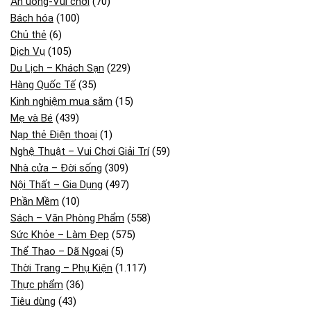
Ăn uống-Vui chơi
(70)
Bách hóa
(100)
Chủ thẻ
(6)
Dịch Vụ
(105)
Du Lịch – Khách Sạn
(229)
Hàng Quốc Tế
(35)
Kinh nghiệm mua sắm
(15)
Mẹ và Bé
(439)
Nạp thẻ Điện thoại
(1)
Nghệ Thuật – Vui Chơi Giải Trí
(59)
Nhà cửa – Đời sống
(309)
Nội Thất – Gia Dụng
(497)
Phần Mềm
(10)
Sách – Văn Phòng Phẩm
(558)
Sức Khỏe – Làm Đẹp
(575)
Thể Thao – Dã Ngoại
(5)
Thời Trang – Phụ Kiện
(1.117)
Thực phẩm
(36)
Tiêu dùng
(43)