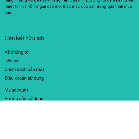
hàng, nhưng với bề dày kinh nghiệm của mình, chúng tôi cam kết tư vấn
nhiệt tình và hỗ trợ giải đáp mọi thắc mắc của bạn trong quá trình mua
sắm.
Liên kết hữu ích
Về chúng tôi
Liên hệ
Chính sách bảo mật
Điều khoản sử dụng
My account
Hướng dẫn sử dụng
Sitemap