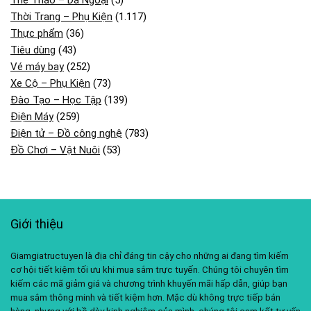
Thể Thao – Dã Ngoại
(5)
Thời Trang – Phụ Kiện
(1.117)
Thực phẩm
(36)
Tiêu dùng
(43)
Vé máy bay
(252)
Xe Cộ – Phụ Kiện
(73)
Đào Tạo – Học Tập
(139)
Điện Máy
(259)
Điện tử – Đồ công nghệ
(783)
Đồ Chơi – Vật Nuôi
(53)
Giới thiệu
Giamgiatructuyen là địa chỉ đáng tin cậy cho những ai đang tìm kiếm
cơ hội tiết kiệm tối ưu khi mua sắm trực tuyến. Chúng tôi chuyên tìm
kiếm các mã giảm giá và chương trình khuyến mãi hấp dẫn, giúp bạn
mua sắm thông minh và tiết kiệm hơn. Mặc dù không trực tiếp bán