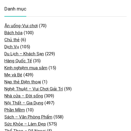
Danh mục
Ăn uống-Vui chơi
(70)
Bách hóa
(100)
Chủ thẻ
(6)
Dịch Vụ
(105)
Du Lịch – Khách Sạn
(229)
Hàng Quốc Tế
(35)
Kinh nghiệm mua sắm
(15)
Mẹ và Bé
(439)
Nạp thẻ Điện thoại
(1)
Nghệ Thuật – Vui Chơi Giải Trí
(59)
Nhà cửa – Đời sống
(309)
Nội Thất – Gia Dụng
(497)
Phần Mềm
(10)
Sách – Văn Phòng Phẩm
(558)
Sức Khỏe – Làm Đẹp
(575)