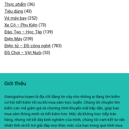
Thực phẩm
(36)
Tiêu dùng
(43)
Vé máy bay
(252)
Xe Cộ – Phụ Kiện
(73)
Đào Tạo – Học Tập
(139)
Điện Máy
(259)
Điện tử – Đồ công nghệ
(783)
Đồ Chơi – Vật Nuôi
(53)
Giới thiệu
Giamgiatructuyen là địa chỉ đáng tin cậy cho những ai đang tìm kiếm
cơ hội tiết kiệm tối ưu khi mua sắm trực tuyến. Chúng tôi chuyên tìm
kiếm các mã giảm giá và chương trình khuyến mãi hấp dẫn, giúp bạn
mua sắm thông minh và tiết kiệm hơn. Mặc dù không trực tiếp bán
hàng, nhưng với bề dày kinh nghiệm của mình, chúng tôi cam kết tư vấn
nhiệt tình và hỗ trợ giải đáp mọi thắc mắc của bạn trong quá trình mua