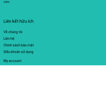
sắm.
Liên kết hữu ích
Về chúng tôi
Liên hệ
Chính sách bảo mật
Điều khoản sử dụng
My account
Hướng dẫn sử dụng
Sitemap
Mã giảm giá nổi bật