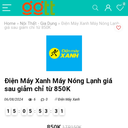
0
Home
»
Nội Thất - Gia Dụng
»
Điện Máy Xanh Máy Nóng Lạnh
giá sau giảm chỉ từ 850K
Điện Máy Xanh Máy Nóng Lạnh giá
sau giảm chỉ từ 850K
06/08/2024
6
0
Điện Máy Xanh
1
5
0
5
5
3
3
0
1
4
850K
1TR150K