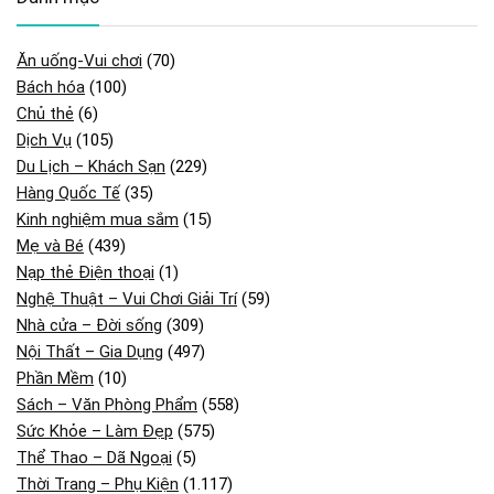
Ăn uống-Vui chơi
(70)
Bách hóa
(100)
Chủ thẻ
(6)
Dịch Vụ
(105)
Du Lịch – Khách Sạn
(229)
Hàng Quốc Tế
(35)
Kinh nghiệm mua sắm
(15)
Mẹ và Bé
(439)
Nạp thẻ Điện thoại
(1)
Nghệ Thuật – Vui Chơi Giải Trí
(59)
Nhà cửa – Đời sống
(309)
Nội Thất – Gia Dụng
(497)
Phần Mềm
(10)
Sách – Văn Phòng Phẩm
(558)
Sức Khỏe – Làm Đẹp
(575)
Thể Thao – Dã Ngoại
(5)
Thời Trang – Phụ Kiện
(1.117)