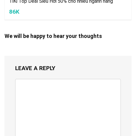
TiKi Top Deal Siêu Hời 50% cho nhiều ngành hàng
86K
We will be happy to hear your thoughts
LEAVE A REPLY