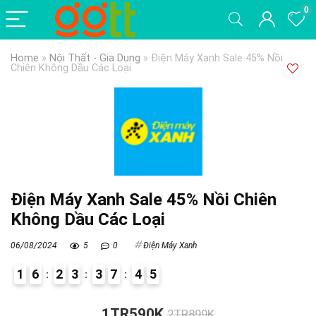
0
Home
»
Nội Thất - Gia Dụng
»
Điện Máy Xanh Sale 45% Nồi
Chiên Không Dầu Các Loại
Điện Máy Xanh Sale 45% Nồi Chiên
Không Dầu Các Loại
06/08/2024
5
0
Điện Máy Xanh
1
6
2
3
3
7
4
4
5
4
1TR590K
2TR899K