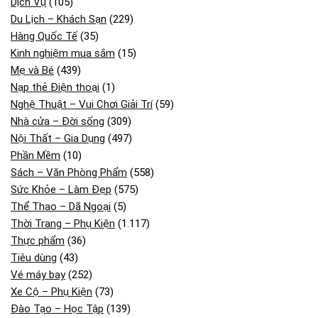
Dịch Vụ
(105)
Du Lịch – Khách Sạn
(229)
Hàng Quốc Tế
(35)
Kinh nghiệm mua sắm
(15)
Mẹ và Bé
(439)
Nạp thẻ Điện thoại
(1)
Nghệ Thuật – Vui Chơi Giải Trí
(59)
Nhà cửa – Đời sống
(309)
Nội Thất – Gia Dụng
(497)
Phần Mềm
(10)
Sách – Văn Phòng Phẩm
(558)
Sức Khỏe – Làm Đẹp
(575)
Thể Thao – Dã Ngoại
(5)
Thời Trang – Phụ Kiện
(1.117)
Thực phẩm
(36)
Tiêu dùng
(43)
Vé máy bay
(252)
Xe Cộ – Phụ Kiện
(73)
Đào Tạo – Học Tập
(139)