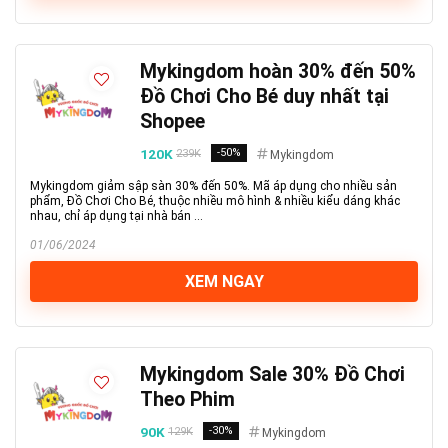
Mykingdom hoàn 30% đến 50%
Đồ Chơi Cho Bé duy nhất tại
Shopee
120K
-50%
239K
Mykingdom
Mykingdom giảm sập sàn 30% đến 50%. Mã áp dụng cho nhiều sản
phẩm, Đồ Chơi Cho Bé, thuộc nhiều mô hình & nhiều kiểu dáng khác
nhau, chỉ áp dụng tại nhà bán ...
01/06/2024
XEM NGAY
Mykingdom Sale 30% Đồ Chơi
Theo Phim
90K
-30%
129K
Mykingdom