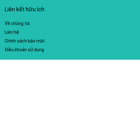
Liên kết hữu ích
Về chúng tôi
Liên hệ
Chính sách bảo mật
Điều khoản sử dụng
My account
Hướng dẫn sử dụng
Sitemap
Mã giảm giá nổi bật
Nhà xuất bản Kim Đồng
Shopee