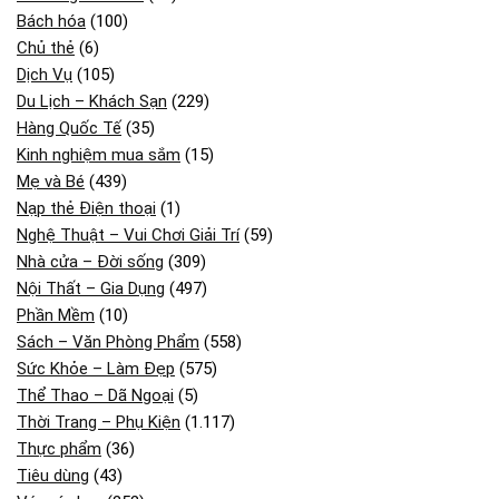
Bách hóa
(100)
Chủ thẻ
(6)
Dịch Vụ
(105)
Du Lịch – Khách Sạn
(229)
Hàng Quốc Tế
(35)
Kinh nghiệm mua sắm
(15)
Mẹ và Bé
(439)
Nạp thẻ Điện thoại
(1)
Nghệ Thuật – Vui Chơi Giải Trí
(59)
Nhà cửa – Đời sống
(309)
Nội Thất – Gia Dụng
(497)
Phần Mềm
(10)
Sách – Văn Phòng Phẩm
(558)
Sức Khỏe – Làm Đẹp
(575)
Thể Thao – Dã Ngoại
(5)
Thời Trang – Phụ Kiện
(1.117)
Thực phẩm
(36)
Tiêu dùng
(43)