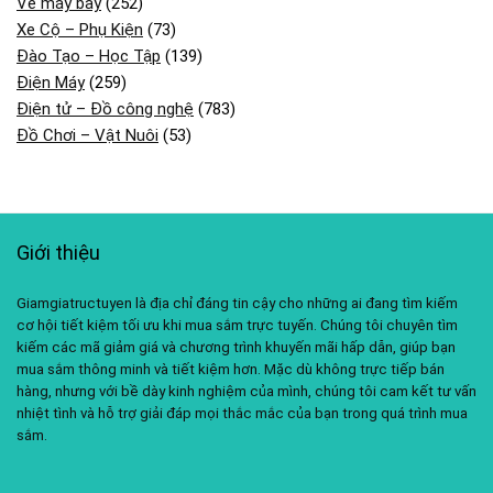
Vé máy bay
(252)
Xe Cộ – Phụ Kiện
(73)
Đào Tạo – Học Tập
(139)
Điện Máy
(259)
Điện tử – Đồ công nghệ
(783)
Đồ Chơi – Vật Nuôi
(53)
Giới thiệu
Giamgiatructuyen là địa chỉ đáng tin cậy cho những ai đang tìm kiếm
cơ hội tiết kiệm tối ưu khi mua sắm trực tuyến. Chúng tôi chuyên tìm
kiếm các mã giảm giá và chương trình khuyến mãi hấp dẫn, giúp bạn
mua sắm thông minh và tiết kiệm hơn. Mặc dù không trực tiếp bán
hàng, nhưng với bề dày kinh nghiệm của mình, chúng tôi cam kết tư vấn
nhiệt tình và hỗ trợ giải đáp mọi thắc mắc của bạn trong quá trình mua
sắm.