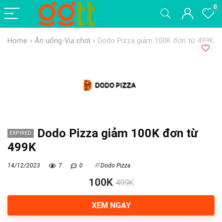
0
Home
»
Ăn uống-Vui chơi
»
Dodo Pizza giảm 100K đơn từ 499K
Dodo Pizza giảm 100K đơn từ
EXPIRED
499K
14/12/2023
7
0
Dodo Pizza
100K
499K
XEM NGAY