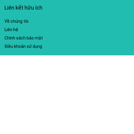
Liên kết hữu ích
Về chúng tôi
Liên hệ
Chính sách bảo mật
Điều khoản sử dụng
My account
Hướng dẫn sử dụng
Sitemap
Mã giảm giá nổi bật
Nhà xuất bản Kim Đồng
Shopee