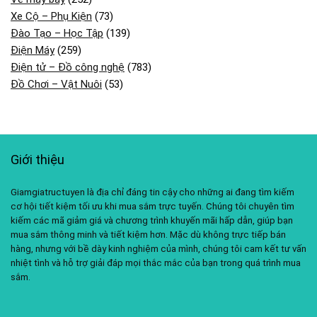
Xe Cộ – Phụ Kiện
(73)
Đào Tạo – Học Tập
(139)
Điện Máy
(259)
Điện tử – Đồ công nghệ
(783)
Đồ Chơi – Vật Nuôi
(53)
Giới thiệu
Giamgiatructuyen là địa chỉ đáng tin cậy cho những ai đang tìm kiếm
cơ hội tiết kiệm tối ưu khi mua sắm trực tuyến. Chúng tôi chuyên tìm
kiếm các mã giảm giá và chương trình khuyến mãi hấp dẫn, giúp bạn
mua sắm thông minh và tiết kiệm hơn. Mặc dù không trực tiếp bán
hàng, nhưng với bề dày kinh nghiệm của mình, chúng tôi cam kết tư vấn
nhiệt tình và hỗ trợ giải đáp mọi thắc mắc của bạn trong quá trình mua
sắm.