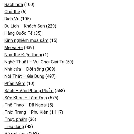
Bách hóa
(100)
Chủ thẻ
(6)
Dịch Vụ
(105)
Du Lịch – Khách Sạn
(229)
Hàng Quốc Tế
(35)
Kinh nghiệm mua sắm
(15)
Mẹ và Bé
(439)
Nạp thẻ Điện thoại
(1)
Nghệ Thuật – Vui Chơi Giải Trí
(59)
Nhà cửa – Đời sống
(309)
Nội Thất – Gia Dụng
(497)
Phần Mềm
(10)
Sách – Văn Phòng Phẩm
(558)
Sức Khỏe – Làm Đẹp
(575)
Thể Thao – Dã Ngoại
(5)
Thời Trang – Phụ Kiện
(1.117)
Thực phẩm
(36)
Tiêu dùng
(43)
Vé máy bay
(252)