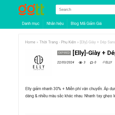
Danh mục
Nhãn hiệu
Blog Mã Giảm Giá
Home
»
Thời Trang - Phụ Kiện
»
[Elly]-Giày + Dép Sa
[Elly]-Giày + 
EXPIRED
22/03/2024
3
0
ELLY
Elly giảm nhanh 30% + Miễn phí vận chuyển. Áp dụ
dáng & nhiều màu sắc khác nhau. Nhanh tay ghẹo l