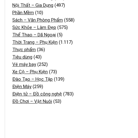
Nội Thất – Gia Dụng
(497)
Phần Mềm
(10)
Sách – Văn Phòng Phẩm
(558)
Sức Khỏe – Làm Đẹp
(575)
Thể Thao – Dã Ngoại
(5)
Thời Trang – Phụ Kiện
(1.117)
Thực phẩm
(36)
Tiêu dùng
(43)
Vé máy bay
(252)
Xe Cộ – Phụ Kiện
(73)
Đào Tạo – Học Tập
(139)
Điện Máy
(259)
Điện tử – Đồ công nghệ
(783)
Đồ Chơi – Vật Nuôi
(53)