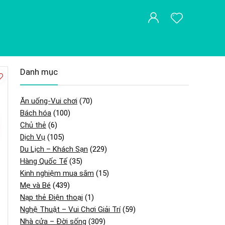
Danh mục
Ăn uống-Vui chơi
(70)
Bách hóa
(100)
Chủ thẻ
(6)
Dịch Vụ
(105)
Du Lịch – Khách Sạn
(229)
Hàng Quốc Tế
(35)
Kinh nghiệm mua sắm
(15)
Mẹ và Bé
(439)
Nạp thẻ Điện thoại
(1)
Nghệ Thuật – Vui Chơi Giải Trí
(59)
Nhà cửa – Đời sống
(309)