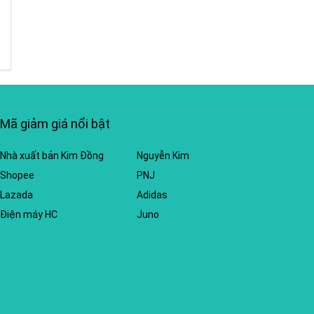
Mã giảm giá nổi bật
Nhà xuất bản Kim Đồng
Nguyễn Kim
Shopee
PNJ
Lazada
Adidas
Điện máy HC
Juno