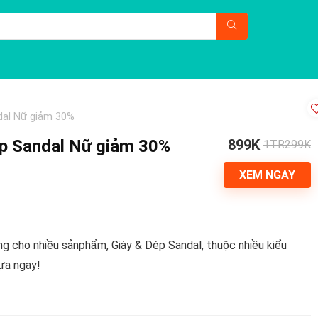
ndal Nữ giảm 30%
Dép Sandal Nữ giảm 30%
899K
1TR299K
XEM NGAY
ng cho nhiều sảnphẩm, Giày & Dép Sandal, thuộc nhiều kiểu
ựa ngay!