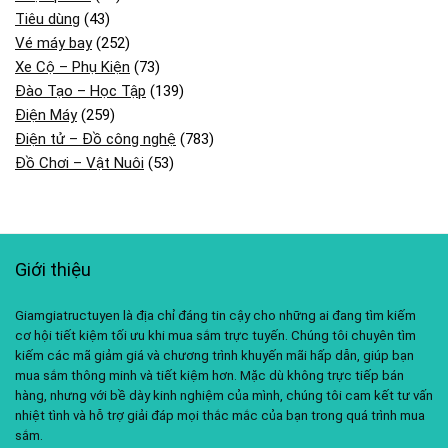
Tiêu dùng
(43)
Vé máy bay
(252)
Xe Cộ – Phụ Kiện
(73)
Đào Tạo – Học Tập
(139)
Điện Máy
(259)
Điện tử – Đồ công nghệ
(783)
Đồ Chơi – Vật Nuôi
(53)
Giới thiệu
Giamgiatructuyen là địa chỉ đáng tin cậy cho những ai đang tìm kiếm
cơ hội tiết kiệm tối ưu khi mua sắm trực tuyến. Chúng tôi chuyên tìm
kiếm các mã giảm giá và chương trình khuyến mãi hấp dẫn, giúp bạn
mua sắm thông minh và tiết kiệm hơn. Mặc dù không trực tiếp bán
hàng, nhưng với bề dày kinh nghiệm của mình, chúng tôi cam kết tư vấn
nhiệt tình và hỗ trợ giải đáp mọi thắc mắc của bạn trong quá trình mua
sắm.