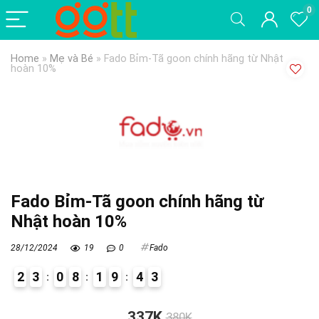
0
Home
»
Mẹ và Bé
»
Fado Bỉm-Tã goon chính hãng từ Nhật
hoàn 10%
Fado Bỉm-Tã goon chính hãng từ
Nhật hoàn 10%
28/12/2024
19
0
Fado
2
3
0
8
1
9
4
2
3
337K
380K