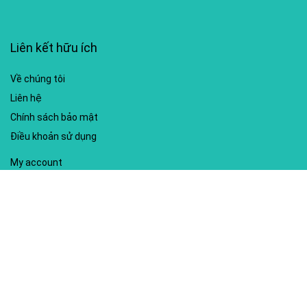
Liên kết hữu ích
Về chúng tôi
Liên hệ
Chính sách bảo mật
Điều khoản sử dụng
My account
Hướng dẫn sử dụng
Sitemap
Mã giảm giá nổi bật