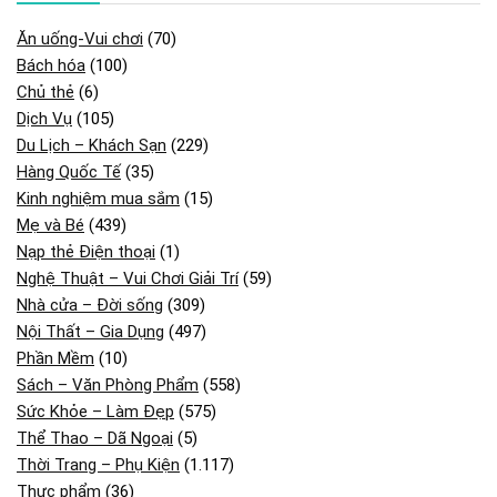
Ăn uống-Vui chơi
(70)
Bách hóa
(100)
Chủ thẻ
(6)
Dịch Vụ
(105)
Du Lịch – Khách Sạn
(229)
Hàng Quốc Tế
(35)
Kinh nghiệm mua sắm
(15)
Mẹ và Bé
(439)
Nạp thẻ Điện thoại
(1)
Nghệ Thuật – Vui Chơi Giải Trí
(59)
Nhà cửa – Đời sống
(309)
Nội Thất – Gia Dụng
(497)
Phần Mềm
(10)
Sách – Văn Phòng Phẩm
(558)
Sức Khỏe – Làm Đẹp
(575)
Thể Thao – Dã Ngoại
(5)
Thời Trang – Phụ Kiện
(1.117)
Thực phẩm
(36)