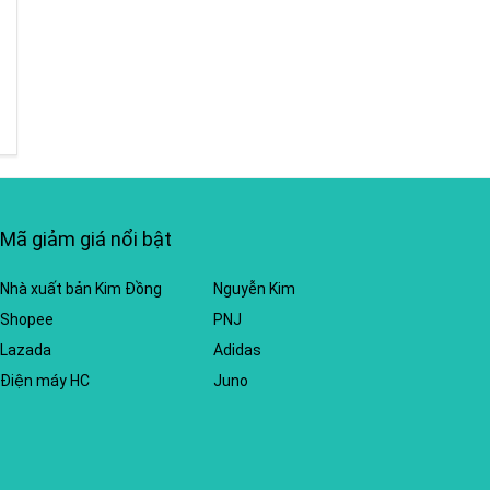
Mã giảm giá nổi bật
Nhà xuất bản Kim Đồng
Nguyễn Kim
Shopee
PNJ
Lazada
Adidas
Điện máy HC
Juno