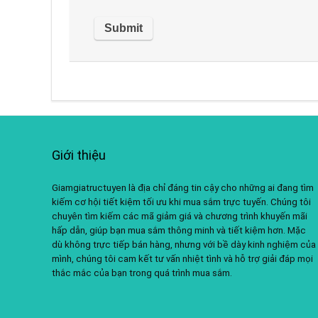
Giới thiệu
Giamgiatructuyen là địa chỉ đáng tin cậy cho những ai đang tìm
kiếm cơ hội tiết kiệm tối ưu khi mua sắm trực tuyến. Chúng tôi
chuyên tìm kiếm các mã giảm giá và chương trình khuyến mãi
hấp dẫn, giúp bạn mua sắm thông minh và tiết kiệm hơn. Mặc
dù không trực tiếp bán hàng, nhưng với bề dày kinh nghiệm của
mình, chúng tôi cam kết tư vấn nhiệt tình và hỗ trợ giải đáp mọi
thắc mắc của bạn trong quá trình mua sắm.