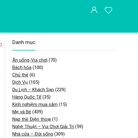
Danh mục
Ăn uống-Vui chơi
(70)
Bách hóa
(100)
Chủ thẻ
(6)
Dịch Vụ
(105)
Du Lịch – Khách Sạn
(229)
Hàng Quốc Tế
(35)
Kinh nghiệm mua sắm
(15)
Mẹ và Bé
(439)
Nạp thẻ Điện thoại
(1)
Nghệ Thuật – Vui Chơi Giải Trí
(59)
Nhà cửa – Đời sống
(309)