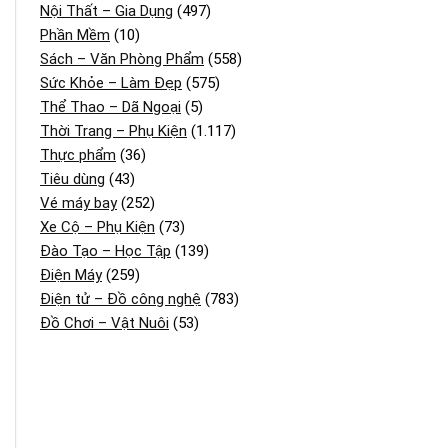
Nội Thất – Gia Dụng
(497)
Phần Mềm
(10)
Sách – Văn Phòng Phẩm
(558)
Sức Khỏe – Làm Đẹp
(575)
Thể Thao – Dã Ngoại
(5)
Thời Trang – Phụ Kiện
(1.117)
Thực phẩm
(36)
Tiêu dùng
(43)
Vé máy bay
(252)
Xe Cộ – Phụ Kiện
(73)
Đào Tạo – Học Tập
(139)
Điện Máy
(259)
Điện tử – Đồ công nghệ
(783)
Đồ Chơi – Vật Nuôi
(53)