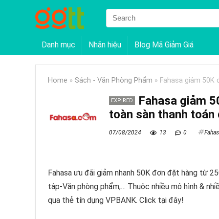
Danh mục
Nhãn hiệu
Blog Mã Giảm Giá
Home
»
Sách - Văn Phòng Phẩm
»
Fahasa giảm 50K 
Fahasa giảm 5
EXPIRED
toàn sàn thanh toá
07/08/2024
13
0
Fahas
Fahasa ưu đãi giảm nhanh 50K đơn đặt hàng từ 25
tập-Văn phòng phẩm,… Thuộc nhiều mô hình & nhiều
qua thẻ tín dụng VPBANK. Click tại đây!