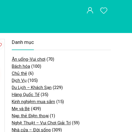
Danh mục
Ăn uống-Vui chơi
(70)
Bách hóa
(100)
Chủ thẻ
(6)
Dịch Vụ
(105)
Du Lịch – Khách Sạn
(229)
Hàng Quốc Tế
(35)
Kinh nghiệm mua sắm
(15)
Mẹ và Bé
(439)
Nạp thẻ Điện thoại
(1)
Nghệ Thuật – Vui Chơi Giải Trí
(59)
Nhà cửa – Đời sống
(309)