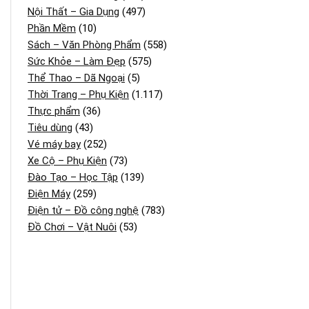
Nội Thất – Gia Dụng
(497)
Phần Mềm
(10)
Sách – Văn Phòng Phẩm
(558)
Sức Khỏe – Làm Đẹp
(575)
Thể Thao – Dã Ngoại
(5)
Thời Trang – Phụ Kiện
(1.117)
Thực phẩm
(36)
Tiêu dùng
(43)
Vé máy bay
(252)
Xe Cộ – Phụ Kiện
(73)
Đào Tạo – Học Tập
(139)
Điện Máy
(259)
Điện tử – Đồ công nghệ
(783)
Đồ Chơi – Vật Nuôi
(53)