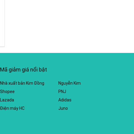
Mã giảm giá nổi bật
Nhà xuất bản Kim Đồng
Nguyễn Kim
Shopee
PNJ
Lazada
Adidas
Điện máy HC
Juno