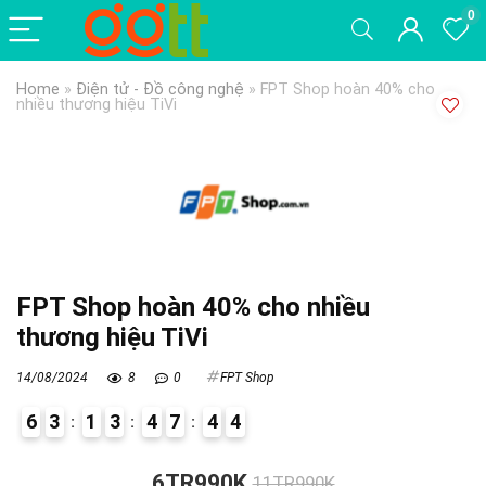
0
Home
»
Điện tử - Đồ công nghệ
»
FPT Shop hoàn 40% cho
nhiều thương hiệu TiVi
FPT Shop hoàn 40% cho nhiều
thương hiệu TiVi
14/08/2024
8
0
FPT Shop
6
3
1
3
4
7
4
4
6
6TR990K
11TR990K