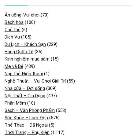
Ăn uống-Vui chơi
(70)
Bách hóa
(100)
Chủ thẻ
(6)
Dịch Vụ
(105)
Du Lịch – Khách Sạn
(229)
Hàng Quốc Tế
(35)
Kinh nghiệm mua sắm
(15)
Mẹ và Bé
(439)
Nạp thẻ Điện thoại
(1)
Nghệ Thuật – Vui Chơi Giải Trí
(59)
Nhà cửa – Đời sống
(309)
Nội Thất – Gia Dụng
(497)
Phần Mềm
(10)
Sách – Văn Phòng Phẩm
(558)
Sức Khỏe – Làm Đẹp
(575)
Thể Thao – Dã Ngoại
(5)
Thời Trang – Phụ Kiện
(1.117)