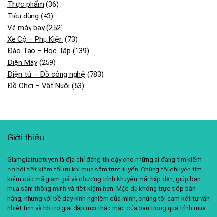
Thực phẩm
(36)
Tiêu dùng
(43)
Vé máy bay
(252)
Xe Cộ – Phụ Kiện
(73)
Đào Tạo – Học Tập
(139)
Điện Máy
(259)
Điện tử – Đồ công nghệ
(783)
Đồ Chơi – Vật Nuôi
(53)
Giới thiệu
Giamgiatructuyen là địa chỉ đáng tin cậy cho những ai đang tìm kiếm
cơ hội tiết kiệm tối ưu khi mua sắm trực tuyến. Chúng tôi chuyên tìm
kiếm các mã giảm giá và chương trình khuyến mãi hấp dẫn, giúp bạn
mua sắm thông minh và tiết kiệm hơn. Mặc dù không trực tiếp bán
hàng, nhưng với bề dày kinh nghiệm của mình, chúng tôi cam kết tư vấn
nhiệt tình và hỗ trợ giải đáp mọi thắc mắc của bạn trong quá trình mua