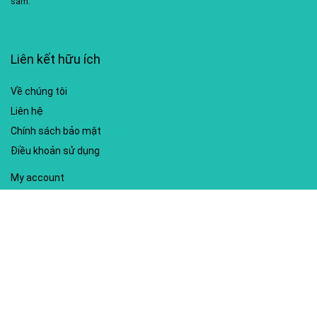
sắm.
Liên kết hữu ích
Về chúng tôi
Liên hệ
Chính sách bảo mật
Điều khoản sử dụng
My account
Hướng dẫn sử dụng
Sitemap
Mã giảm giá nổi bật