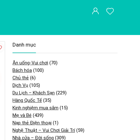
Danh mục
Ăn uống-Vui chơi
(70)
Bách hóa
(100)
Chủ thẻ
(6)
Dịch Vụ
(105)
Du Lịch – Khách Sạn
(229)
Hàng Quốc Tế
(35)
Kinh nghiệm mua sắm
(15)
Mẹ và Bé
(439)
Nạp thẻ Điện thoại
(1)
Nghệ Thuật – Vui Chơi Giải Trí
(59)
Nhà cửa – Đời sống
(309)