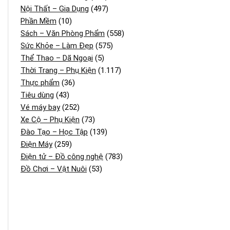
Nội Thất – Gia Dụng
(497)
Phần Mềm
(10)
Sách – Văn Phòng Phẩm
(558)
Sức Khỏe – Làm Đẹp
(575)
Thể Thao – Dã Ngoại
(5)
Thời Trang – Phụ Kiện
(1.117)
Thực phẩm
(36)
Tiêu dùng
(43)
Vé máy bay
(252)
Xe Cộ – Phụ Kiện
(73)
Đào Tạo – Học Tập
(139)
Điện Máy
(259)
Điện tử – Đồ công nghệ
(783)
Đồ Chơi – Vật Nuôi
(53)