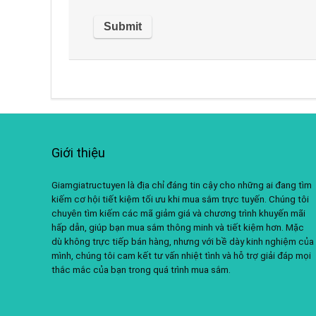
Giới thiệu
Giamgiatructuyen là địa chỉ đáng tin cậy cho những ai đang tìm
kiếm cơ hội tiết kiệm tối ưu khi mua sắm trực tuyến. Chúng tôi
chuyên tìm kiếm các mã giảm giá và chương trình khuyến mãi
hấp dẫn, giúp bạn mua sắm thông minh và tiết kiệm hơn. Mặc
dù không trực tiếp bán hàng, nhưng với bề dày kinh nghiệm của
mình, chúng tôi cam kết tư vấn nhiệt tình và hỗ trợ giải đáp mọi
thắc mắc của bạn trong quá trình mua sắm.