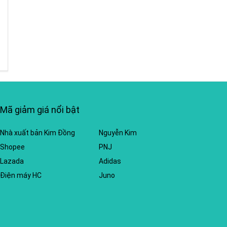
Mã giảm giá nổi bật
Nhà xuất bản Kim Đồng
Nguyễn Kim
Shopee
PNJ
Lazada
Adidas
Điện máy HC
Juno