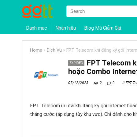
Danh mục
Nhãn hiệu
Blog Mã Giảm Giá
Home
»
Dịch Vụ
»
FPT Telecom khi đăng ký gói Inte
FPT Telecom kh
EXPIRED
hoặc Combo Interne
07/12/2023
2
0
FPT Te
FPT Telecom ưu đãi khi đăng ký gói Internet ho
tháng cước (áp dụng tùy khu vực). Chỉ dành cho kh