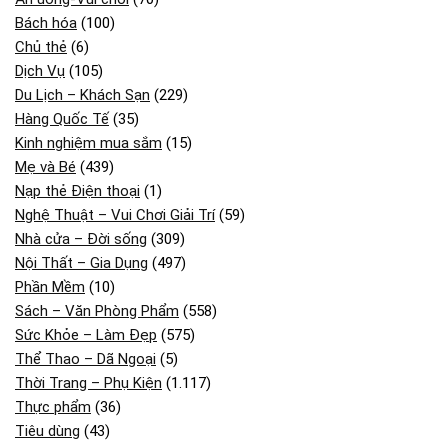
Bách hóa
(100)
Chủ thẻ
(6)
Dịch Vụ
(105)
Du Lịch – Khách Sạn
(229)
Hàng Quốc Tế
(35)
Kinh nghiệm mua sắm
(15)
Mẹ và Bé
(439)
Nạp thẻ Điện thoại
(1)
Nghệ Thuật – Vui Chơi Giải Trí
(59)
Nhà cửa – Đời sống
(309)
Nội Thất – Gia Dụng
(497)
Phần Mềm
(10)
Sách – Văn Phòng Phẩm
(558)
Sức Khỏe – Làm Đẹp
(575)
Thể Thao – Dã Ngoại
(5)
Thời Trang – Phụ Kiện
(1.117)
Thực phẩm
(36)
Tiêu dùng
(43)