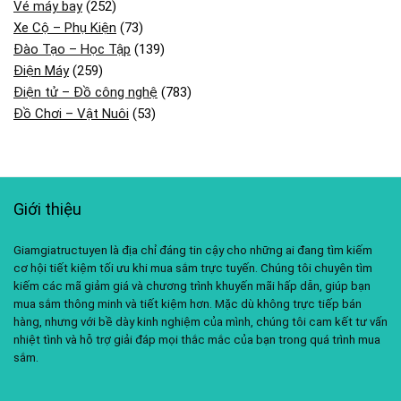
Vé máy bay
(252)
Xe Cộ – Phụ Kiện
(73)
Đào Tạo – Học Tập
(139)
Điện Máy
(259)
Điện tử – Đồ công nghệ
(783)
Đồ Chơi – Vật Nuôi
(53)
Giới thiệu
Giamgiatructuyen là địa chỉ đáng tin cậy cho những ai đang tìm kiếm
cơ hội tiết kiệm tối ưu khi mua sắm trực tuyến. Chúng tôi chuyên tìm
kiếm các mã giảm giá và chương trình khuyến mãi hấp dẫn, giúp bạn
mua sắm thông minh và tiết kiệm hơn. Mặc dù không trực tiếp bán
hàng, nhưng với bề dày kinh nghiệm của mình, chúng tôi cam kết tư vấn
nhiệt tình và hỗ trợ giải đáp mọi thắc mắc của bạn trong quá trình mua
sắm.