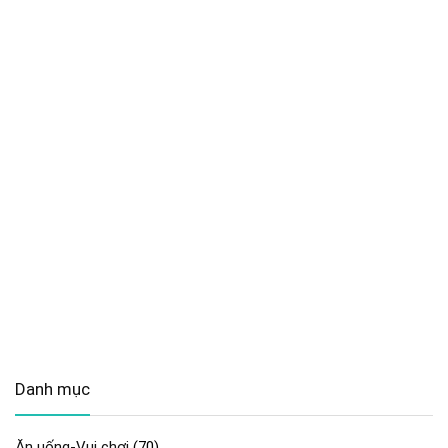
Danh mục
Ăn uống-Vui chơi
(70)