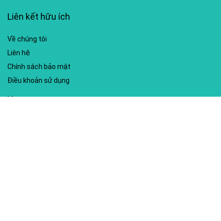
Liên kết hữu ích
Về chúng tôi
Liên hệ
Chính sách bảo mật
Điều khoản sử dụng
My account
Hướng dẫn sử dụng
Sitemap
Mã giảm giá nổi bật
Nhà xuất bản Kim Đồng
Shopee