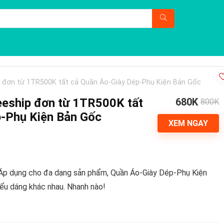
 đơn từ 1TR500K tất cả Quần Áo-Giày Dép-Phụ Kiện Bản Gốc
eeship đơn từ 1TR500K tất
680K
800K
p-Phụ Kiện Bản Gốc
XEM NGAY
Áp dụng cho đa dạng sản phẩm, Quần Áo-Giày Dép-Phụ Kiện
iểu dáng khác nhau. Nhanh nào!