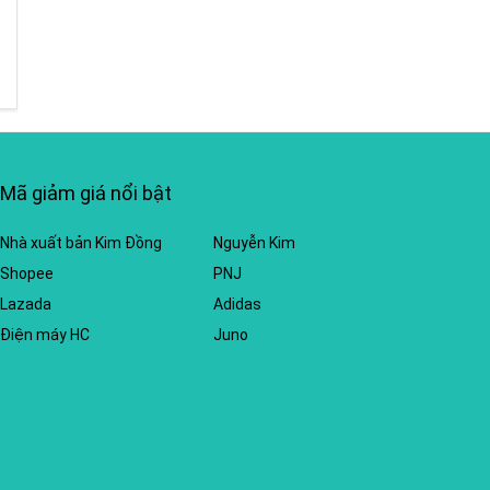
Mã giảm giá nổi bật
Nhà xuất bản Kim Đồng
Nguyễn Kim
Shopee
PNJ
Lazada
Adidas
Điện máy HC
Juno