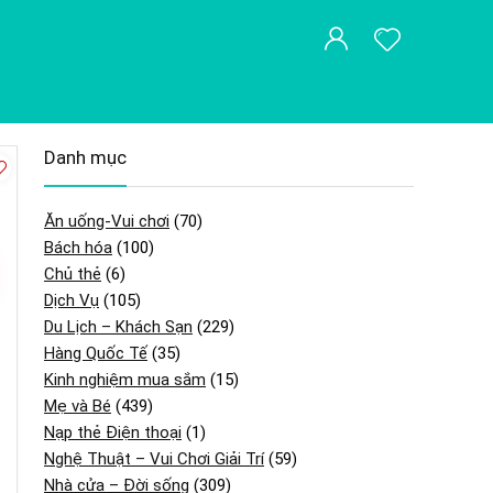
Danh mục
Ăn uống-Vui chơi
(70)
Bách hóa
(100)
Chủ thẻ
(6)
Dịch Vụ
(105)
Du Lịch – Khách Sạn
(229)
Hàng Quốc Tế
(35)
Kinh nghiệm mua sắm
(15)
Mẹ và Bé
(439)
Nạp thẻ Điện thoại
(1)
Nghệ Thuật – Vui Chơi Giải Trí
(59)
Nhà cửa – Đời sống
(309)