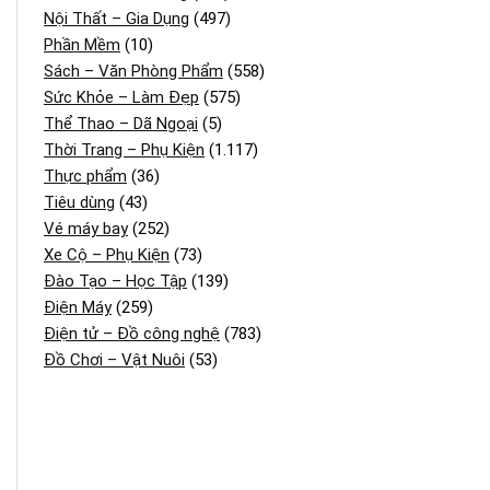
Nội Thất – Gia Dụng
(497)
Phần Mềm
(10)
Sách – Văn Phòng Phẩm
(558)
Sức Khỏe – Làm Đẹp
(575)
Thể Thao – Dã Ngoại
(5)
Thời Trang – Phụ Kiện
(1.117)
Thực phẩm
(36)
Tiêu dùng
(43)
Vé máy bay
(252)
Xe Cộ – Phụ Kiện
(73)
Đào Tạo – Học Tập
(139)
Điện Máy
(259)
Điện tử – Đồ công nghệ
(783)
Đồ Chơi – Vật Nuôi
(53)