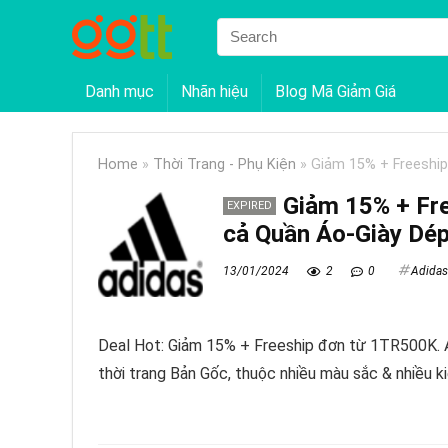
Danh mục
Nhãn hiệu
Blog Mã Giảm Giá
Home
»
Thời Trang - Phụ Kiện
»
Giảm 15% + Freeship
Giảm 15% + Fr
EXPIRED
cả Quần Áo-Giày Dé
13/01/2024
2
0
Adidas
Deal Hot: Giảm 15% + Freeship đơn từ 1TR500K. 
thời trang Bản Gốc, thuộc nhiều màu sắc & nhiều k