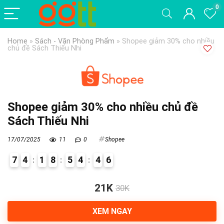
0
Home
»
Sách - Văn Phòng Phẩm
»
Shopee giảm 30% cho nhiều
chủ đề Sách Thiếu Nhi
Shopee giảm 30% cho nhiều chủ đề
Sách Thiếu Nhi
17/07/2025
11
0
Shopee
7
4
1
8
5
4
4
5
6
5
21K
30K
XEM NGAY