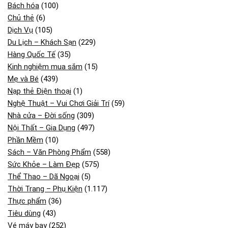
Bách hóa
(100)
Chủ thẻ
(6)
Dịch Vụ
(105)
Du Lịch – Khách Sạn
(229)
Hàng Quốc Tế
(35)
Kinh nghiệm mua sắm
(15)
Mẹ và Bé
(439)
Nạp thẻ Điện thoại
(1)
Nghệ Thuật – Vui Chơi Giải Trí
(59)
Nhà cửa – Đời sống
(309)
Nội Thất – Gia Dụng
(497)
Phần Mềm
(10)
Sách – Văn Phòng Phẩm
(558)
Sức Khỏe – Làm Đẹp
(575)
Thể Thao – Dã Ngoại
(5)
Thời Trang – Phụ Kiện
(1.117)
Thực phẩm
(36)
Tiêu dùng
(43)
Vé máy bay
(252)