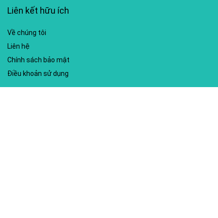
Liên kết hữu ích
Về chúng tôi
Liên hệ
Chính sách bảo mật
Điều khoản sử dụng
My account
Hướng dẫn sử dụng
Sitemap
Mã giảm giá nổi bật
Nhà xuất bản Kim Đồng
Shopee