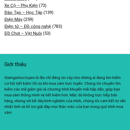
Xe Cộ – Phụ Kiện
(73)
Đào Tạo – Học Tập
(139)
Điện Máy
(259)
Điện tử – Đồ công nghệ
(783)
Đồ Chơi – Vật Nuôi
(53)
Giới thiệu
Giamgiatructuyen là địa chỉ đáng tin cậy cho những ai đang tìm kiếm
cơ hội tiết kiệm tối ưu khi mua sắm trực tuyến. Chúng tôi chuyên tìm
kiếm các mã giảm giá và chương trình khuyến mãi hấp dẫn, giúp bạn
mua sắm thông minh và tiết kiệm hơn. Mặc dù không trực tiếp bán
hàng, nhưng với bề dày kinh nghiệm của mình, chúng tôi cam kết tư vấn
nhiệt tình và hỗ trợ giải đáp mọi thắc mắc của bạn trong quá trình mua
sắm.