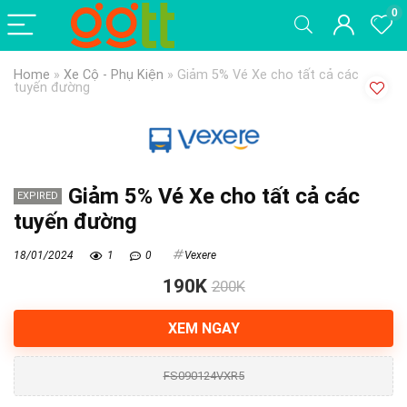
0
Home
»
Xe Cộ - Phụ Kiện
»
Giảm 5% Vé Xe cho tất cả các
tuyến đường
Giảm 5% Vé Xe cho tất cả các
EXPIRED
tuyến đường
18/01/2024
1
0
Vexere
190K
200K
XEM NGAY
FS090124VXR5