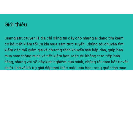
Giới thiệu
Giamgiatructuyen là địa chỉ đáng tin cậy cho những ai đang tìm kiếm
cơ hội tiết kiệm tối ưu khi mua sắm trực tuyến. Chúng tôi chuyên tìm
kiếm các mã giảm giá và chương trình khuyến mãi hấp dẫn, giúp bạn
mua sắm thông minh và tiết kiệm hơn. Mặc dù không trực tiếp bán
hàng, nhưng với bề dày kinh nghiệm của mình, chúng tôi cam kết tư vấn
nhiệt tình và hỗ trợ giải đáp mọi thắc mắc của bạn trong quá trình mua
sắm.
Liên kết hữu ích
Về chúng tôi
Liên hệ
Chính sách bảo mật