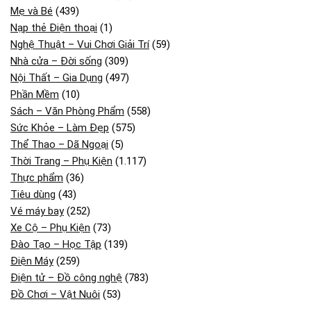
Mẹ và Bé
(439)
Nạp thẻ Điện thoại
(1)
Nghệ Thuật – Vui Chơi Giải Trí
(59)
Nhà cửa – Đời sống
(309)
Nội Thất – Gia Dụng
(497)
Phần Mềm
(10)
Sách – Văn Phòng Phẩm
(558)
Sức Khỏe – Làm Đẹp
(575)
Thể Thao – Dã Ngoại
(5)
Thời Trang – Phụ Kiện
(1.117)
Thực phẩm
(36)
Tiêu dùng
(43)
Vé máy bay
(252)
Xe Cộ – Phụ Kiện
(73)
Đào Tạo – Học Tập
(139)
Điện Máy
(259)
Điện tử – Đồ công nghệ
(783)
Đồ Chơi – Vật Nuôi
(53)