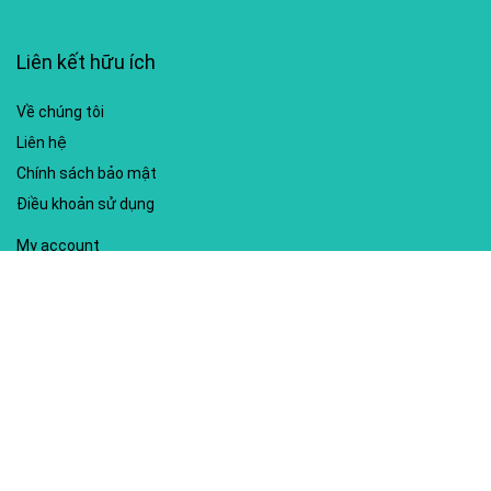
Liên kết hữu ích
Về chúng tôi
Liên hệ
Chính sách bảo mật
Điều khoản sử dụng
My account
Hướng dẫn sử dụng
Sitemap
Mã giảm giá nổi bật
Nhà xuất bản Kim Đồng