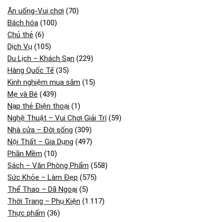
Ăn uống-Vui chơi
(70)
Bách hóa
(100)
Chủ thẻ
(6)
Dịch Vụ
(105)
Du Lịch – Khách Sạn
(229)
Hàng Quốc Tế
(35)
Kinh nghiệm mua sắm
(15)
Mẹ và Bé
(439)
Nạp thẻ Điện thoại
(1)
Nghệ Thuật – Vui Chơi Giải Trí
(59)
Nhà cửa – Đời sống
(309)
Nội Thất – Gia Dụng
(497)
Phần Mềm
(10)
Sách – Văn Phòng Phẩm
(558)
Sức Khỏe – Làm Đẹp
(575)
Thể Thao – Dã Ngoại
(5)
Thời Trang – Phụ Kiện
(1.117)
Thực phẩm
(36)