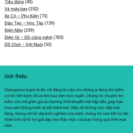
Tiêu dùng
(43)
Vé máy bay
(252)
Xe Cộ – Phụ Kiện
(73)
Đào Tạo – Học Tập
(139)
Điện Máy
(259)
Điện tử – Đồ công nghệ
(783)
Đồ Chơi – Vật Nuôi
(53)
Giới thiệu
Giamgiatructuyen là địa chỉ đáng tin cậy cho những ai đang tìm kiếm
cơ hội tiết kiệm tối ưu khi mua sắm trực tuyến. Chúng tôi chuyên tìm
kiếm các mã giảm giá và chương trình khuyến mãi hấp dẫn, giúp bạn
mua sắm thông minh và tiết kiệm hơn. Mặc dù không trực tiếp bán
hàng, nhưng với bề dày kinh nghiệm của mình, chúng tôi cam kết tư vấn
nhiệt tình và hỗ trợ giải đáp mọi thắc mắc của bạn trong quá trình mua
sắm.