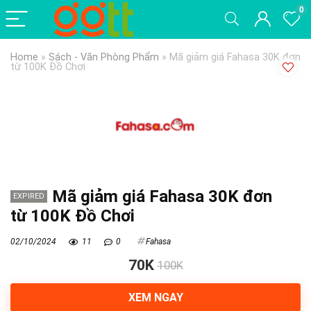
0
Home
»
Sách - Văn Phòng Phẩm
»
Mã giảm giá Fahasa 30K đơn
từ 100K Đồ Chơi
Mã giảm giá Fahasa 30K đơn
EXPIRED
từ 100K Đồ Chơi
02/10/2024
11
0
Fahasa
70K
100K
XEM NGAY