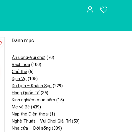
Danh mục
Ăn uống-Vui chơi
(70)
Bách hóa
(100)
Chủ thẻ
(6)
Dịch Vụ
(105)
Du Lịch – Khách Sạn
(229)
Hàng Quốc Tế
(35)
Kinh nghiệm mua sắm
(15)
Mẹ và Bé
(439)
Nạp thẻ Điện thoại
(1)
Nghệ Thuật – Vui Chơi Giải Trí
(59)
Nhà cửa – Đời sống
(309)