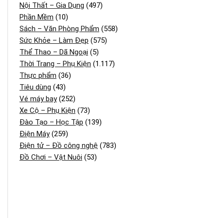
Nội Thất – Gia Dụng
(497)
Phần Mềm
(10)
Sách – Văn Phòng Phẩm
(558)
Sức Khỏe – Làm Đẹp
(575)
Thể Thao – Dã Ngoại
(5)
Thời Trang – Phụ Kiện
(1.117)
Thực phẩm
(36)
Tiêu dùng
(43)
Vé máy bay
(252)
Xe Cộ – Phụ Kiện
(73)
Đào Tạo – Học Tập
(139)
Điện Máy
(259)
Điện tử – Đồ công nghệ
(783)
Đồ Chơi – Vật Nuôi
(53)