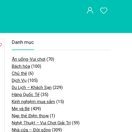
Danh mục
Ăn uống-Vui chơi
(70)
Bách hóa
(100)
Chủ thẻ
(6)
Dịch Vụ
(105)
Du Lịch – Khách Sạn
(229)
Hàng Quốc Tế
(35)
Kinh nghiệm mua sắm
(15)
Mẹ và Bé
(439)
Nạp thẻ Điện thoại
(1)
Nghệ Thuật – Vui Chơi Giải Trí
(59)
Nhà cửa – Đời sống
(309)