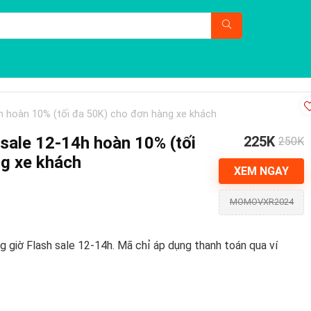
4h hoàn 10% (tối đa 50K) cho đơn hàng xe khách
 sale 12-14h hoàn 10% (tối
225K
250K
g xe khách
XEM NGAY
MOMOVXR2024
 giờ Flash sale 12-14h. Mã chỉ áp dụng thanh toán qua ví