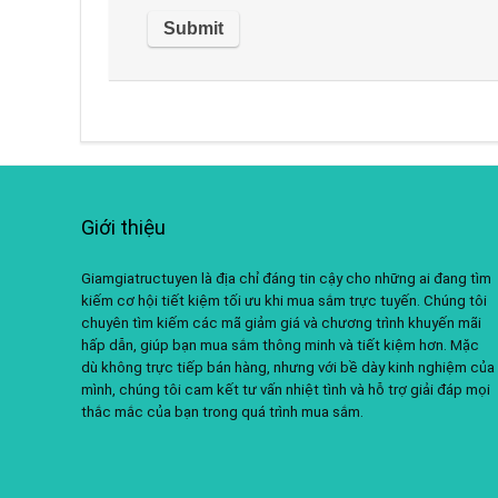
Giới thiệu
Giamgiatructuyen là địa chỉ đáng tin cậy cho những ai đang tìm
kiếm cơ hội tiết kiệm tối ưu khi mua sắm trực tuyến. Chúng tôi
chuyên tìm kiếm các mã giảm giá và chương trình khuyến mãi
hấp dẫn, giúp bạn mua sắm thông minh và tiết kiệm hơn. Mặc
dù không trực tiếp bán hàng, nhưng với bề dày kinh nghiệm của
mình, chúng tôi cam kết tư vấn nhiệt tình và hỗ trợ giải đáp mọi
thắc mắc của bạn trong quá trình mua sắm.