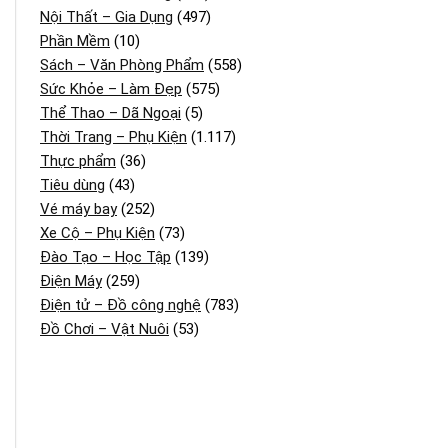
Nội Thất – Gia Dụng
(497)
Phần Mềm
(10)
Sách – Văn Phòng Phẩm
(558)
Sức Khỏe – Làm Đẹp
(575)
Thể Thao – Dã Ngoại
(5)
Thời Trang – Phụ Kiện
(1.117)
Thực phẩm
(36)
Tiêu dùng
(43)
Vé máy bay
(252)
Xe Cộ – Phụ Kiện
(73)
Đào Tạo – Học Tập
(139)
Điện Máy
(259)
Điện tử – Đồ công nghệ
(783)
Đồ Chơi – Vật Nuôi
(53)