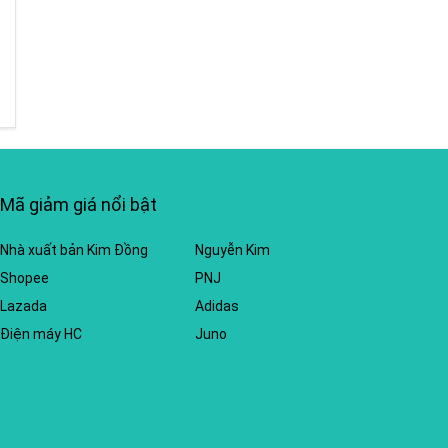
Mã giảm giá nổi bật
Nhà xuất bản Kim Đồng
Nguyễn Kim
Shopee
PNJ
Lazada
Adidas
Điện máy HC
Juno