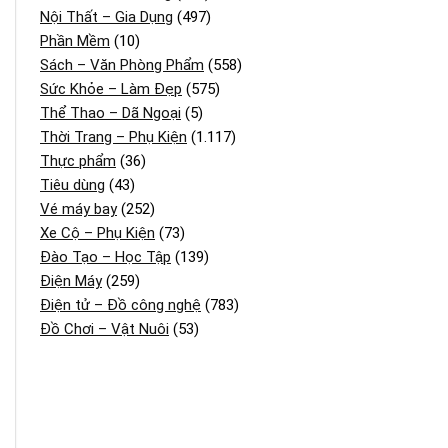
Nội Thất – Gia Dụng
(497)
Phần Mềm
(10)
Sách – Văn Phòng Phẩm
(558)
Sức Khỏe – Làm Đẹp
(575)
Thể Thao – Dã Ngoại
(5)
Thời Trang – Phụ Kiện
(1.117)
Thực phẩm
(36)
Tiêu dùng
(43)
Vé máy bay
(252)
Xe Cộ – Phụ Kiện
(73)
Đào Tạo – Học Tập
(139)
Điện Máy
(259)
Điện tử – Đồ công nghệ
(783)
Đồ Chơi – Vật Nuôi
(53)