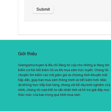
Giới thiệu
Giamgiatructuyen là địa chỉ đáng tin cậy cho những ai đang tìm
kiếm cơ hội tiết kiệm tối ưu khi mua sắm trực tuyến. Chúng tôi
chuyên tìm kiếm các mã giảm giá và chương trình khuyến mãi
hấp dẫn, giúp bạn mua sắm thông minh và tiết kiệm hơn. Mặc
dù không trực tiếp bán hàng, nhưng với bề dày kinh nghiệm của
mình, chúng tôi cam kết tư vấn nhiệt tình và hỗ trợ giải đáp mọi
thắc mắc của bạn trong quá trình mua sắm.