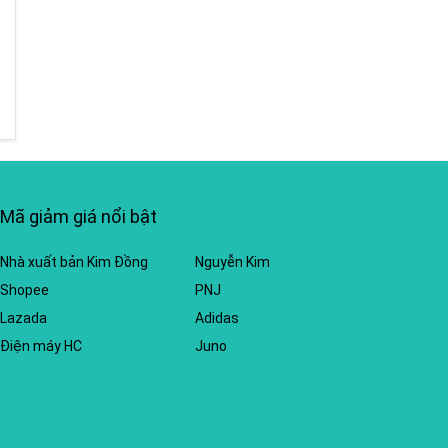
Mã giảm giá nổi bật
Nhà xuất bản Kim Đồng
Nguyễn Kim
Shopee
PNJ
Lazada
Adidas
Điện máy HC
Juno