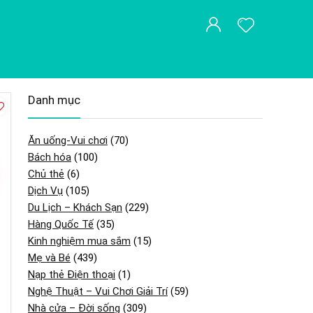
Danh mục
Ăn uống-Vui chơi
(70)
Bách hóa
(100)
Chủ thẻ
(6)
Dịch Vụ
(105)
Du Lịch – Khách Sạn
(229)
Hàng Quốc Tế
(35)
Kinh nghiệm mua sắm
(15)
Mẹ và Bé
(439)
Nạp thẻ Điện thoại
(1)
Nghệ Thuật – Vui Chơi Giải Trí
(59)
Nhà cửa – Đời sống
(309)