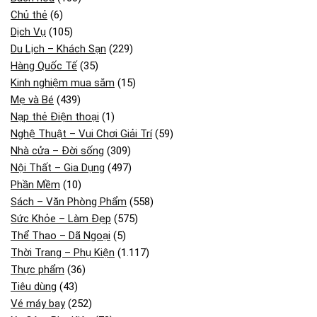
Chủ thẻ
(6)
Dịch Vụ
(105)
Du Lịch – Khách Sạn
(229)
Hàng Quốc Tế
(35)
Kinh nghiệm mua sắm
(15)
Mẹ và Bé
(439)
Nạp thẻ Điện thoại
(1)
Nghệ Thuật – Vui Chơi Giải Trí
(59)
Nhà cửa – Đời sống
(309)
Nội Thất – Gia Dụng
(497)
Phần Mềm
(10)
Sách – Văn Phòng Phẩm
(558)
Sức Khỏe – Làm Đẹp
(575)
Thể Thao – Dã Ngoại
(5)
Thời Trang – Phụ Kiện
(1.117)
Thực phẩm
(36)
Tiêu dùng
(43)
Vé máy bay
(252)