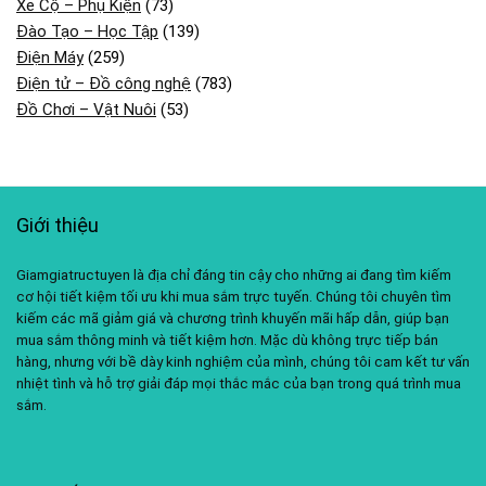
Xe Cộ – Phụ Kiện
(73)
Đào Tạo – Học Tập
(139)
Điện Máy
(259)
Điện tử – Đồ công nghệ
(783)
Đồ Chơi – Vật Nuôi
(53)
Giới thiệu
Giamgiatructuyen là địa chỉ đáng tin cậy cho những ai đang tìm kiếm
cơ hội tiết kiệm tối ưu khi mua sắm trực tuyến. Chúng tôi chuyên tìm
kiếm các mã giảm giá và chương trình khuyến mãi hấp dẫn, giúp bạn
mua sắm thông minh và tiết kiệm hơn. Mặc dù không trực tiếp bán
hàng, nhưng với bề dày kinh nghiệm của mình, chúng tôi cam kết tư vấn
nhiệt tình và hỗ trợ giải đáp mọi thắc mắc của bạn trong quá trình mua
sắm.