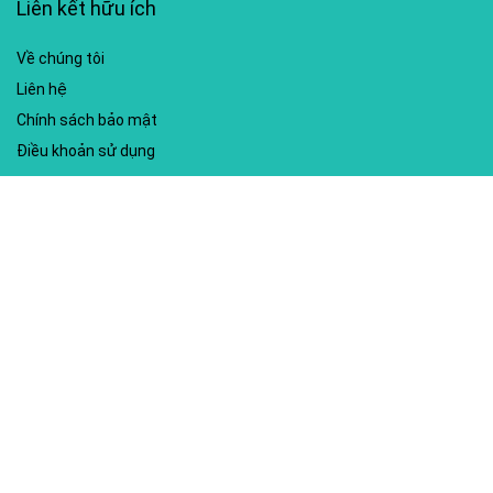
Liên kết hữu ích
Về chúng tôi
Liên hệ
Chính sách bảo mật
Điều khoản sử dụng
My account
Hướng dẫn sử dụng
Sitemap
Mã giảm giá nổi bật
Nhà xuất bản Kim Đồng
Shopee
Lazada