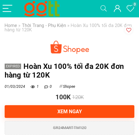
0
Home
»
Thời Trang - Phụ Kiện
»
Hoàn Xu 100% tối đa 20K đơn
hàng từ 120K
Hoàn Xu 100% tối đa 20K đơn
EXPIRED
hàng từ 120K
01/03/2024
1
0
Shopee
100K
120K
XEM NGAY
SR24MARTTM120