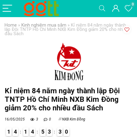
0
Home
»
Kinh nghiệm mua sắm
»
Kỉ niệm 84 năm ngày thành
lập Đội TNTP Hồ Chí Minh NXB Kim Đồng giảm 20% cho nhiều
đầu Sách
Kỉ niệm 84 năm ngày thành lập Đội
TNTP Hồ Chí Minh NXB Kim Đồng
giảm 20% cho nhiều đầu Sách
16/05/2025
3
0
NXB Kim Đồng
1
4
1
4
5
3
2
9