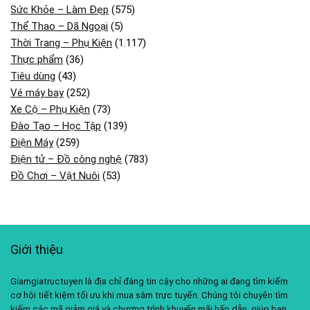
Sức Khỏe – Làm Đẹp
(575)
Thể Thao – Dã Ngoại
(5)
Thời Trang – Phụ Kiện
(1.117)
Thực phẩm
(36)
Tiêu dùng
(43)
Vé máy bay
(252)
Xe Cộ – Phụ Kiện
(73)
Đào Tạo – Học Tập
(139)
Điện Máy
(259)
Điện tử – Đồ công nghệ
(783)
Đồ Chơi – Vật Nuôi
(53)
Giới thiệu
Giamgiatructuyen là địa chỉ đáng tin cậy cho những ai đang tìm kiếm
cơ hội tiết kiệm tối ưu khi mua sắm trực tuyến. Chúng tôi chuyên tìm
kiếm các mã giảm giá và chương trình khuyến mãi hấp dẫn, giúp bạn